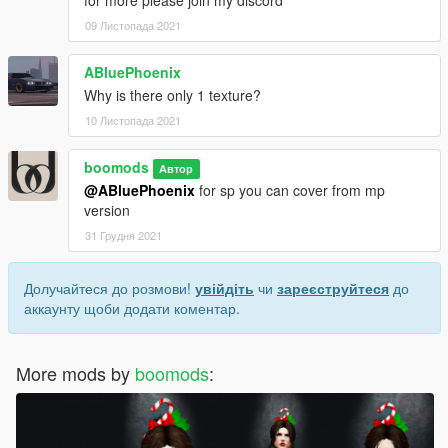
for more please join my discord
09 Листопада 2021
ABluePhoenix
Why is there only 1 texture?
10 Листопада 2021
boomods
Автор
@ABluePhoenix
for sp you can cover from mp
version
31 Грудня 2021
Долучайтеся до розмови!
увійдіть
чи
зареєструйтеся
до
аккаунту щоби додати коментар.
More mods by
boomods
: