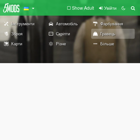
Show Adult
Увійти
Інструменти
Автомобіль
Фарбування
Зброя
Скріпти
Гравець
Карти
Різне
Більше