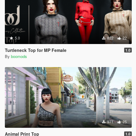
5.0
822
22
Turtleneck Top for MP Female
1.0
By
boomods
971
25
Animal Print Top
1.0