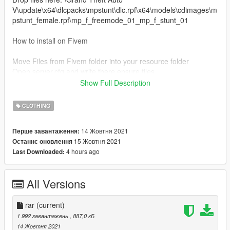
V\update\x64\dlcpacks\mpstunt\dlc.rpf\x64\models\cdimages\m
pstunt_female.rpf\mp_f_freemode_01_mp_f_stunt_01
How to install on Fivem
Move Files from Fivem folder into your resource folder
Open server.cfg and write there ensure files.
---------- -------------- ---------------- -------------------- -----------------
Show Full Description
------ ------------------------
For more help here is my discord -->
CLOTHING
https://discord.gg/4TmNubvWab
14 Жовтня 2021
Перше завантаження:
ENJOY :)
15 Жовтня 2021
Останнє оновлення
4 hours ago
Last Downloaded:
All Versions
rar
(current)
1 992 завантажень
, 887,0 кБ
14 Жовтня 2021