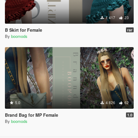
1 417
23
B Skirt for Female
rar
By
boomods
5.0
4 826
62
Brand Bag for MP Female
1.0
By
boomods