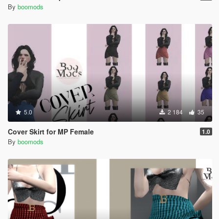
By
boomods
5.0
2 184
35
Cover Skirt for MP Female
1.0
By
boomods