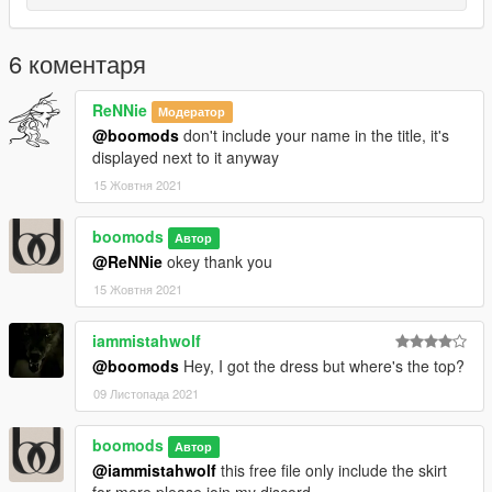
6 коментаря
ReNNie
Модератор
@boomods
don't include your name in the title, it's
displayed next to it anyway
15 Жовтня 2021
boomods
Автор
@ReNNie
okey thank you
15 Жовтня 2021
iammistahwolf
@boomods
Hey, I got the dress but where's the top?
09 Листопада 2021
boomods
Автор
@iammistahwolf
this free file only include the skirt