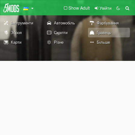
Show Adult
Увійти
Інструменти
Автомобіль
Фарбування
Зброя
Скріпти
Гравець
Карти
Різне
Більше