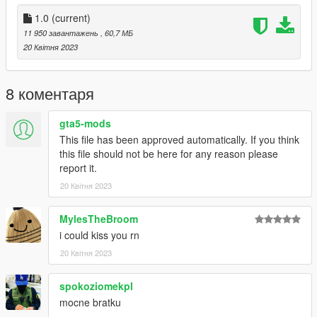
1.0
(current)
11 950 завантажень
, 60,7 МБ
20 Квітня 2023
8 коментаря
gta5-mods
This file has been approved automatically. If you think
this file should not be here for any reason please
report it.
20 Квітня 2023
MylesTheBroom
i could kiss you rn
20 Квітня 2023
spokoziomekpl
mocne bratku