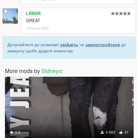
LRNSR
GREAT
19 Квітня 2025
Долучайтеся до розмови!
увійдіть
чи
зареєструйтеся
до
аккаунту щоби додати коментар.
More mods by
Sidneyo
:
5.0
4 683
41