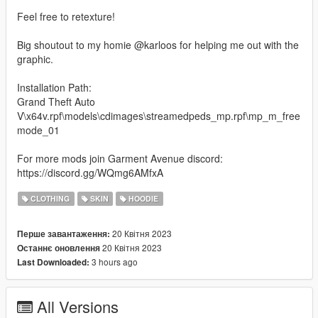
Feel free to retexture!
Big shoutout to my homie @karloos for helping me out with the
graphic.
Installation Path:
Grand Theft Auto
V\x64v.rpf\models\cdimages\streamedpeds_mp.rpf\mp_m_free
mode_01
For more mods join Garment Avenue discord:
https://discord.gg/WQmg6AMfxA
CLOTHING
SKIN
HOODIE
20 Квітня 2023
Перше завантаження:
20 Квітня 2023
Останнє оновлення
3 hours ago
Last Downloaded:
All Versions