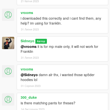
21 Квітня 2023
vrooms
i downloaded this correctly and i cant find them, any
help? im using for franklin.
31 Липня 2023
Sidneyo
Автор
@vrooms
it is for mp male only, it will not work for
Franklin
31 Липня 2023
vrooms
@Sidneyo
damn alr thx, i wanted those sp5der
hoodies lol
01 Серпня 2023
300_duke
is there matching pants for theses?
14 Листопада 2023