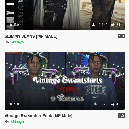
5.0
10 642
84
SLIMMY JEANS [MP MALE]
1.0
By
Sidneyo
5.0
3 895
45
Vintage Sweatshirt Pack [MP Male]
1.0
By
Sidneyo