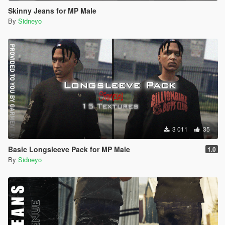
Skinny Jeans for MP Male
By
Sidneyo
3 011
35
Basic Longsleeve Pack for MP Male
1.0
By
Sidneyo