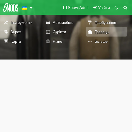
Show Adult
Увійти
Інструменти
Автомобіль
Фарбування
Зброя
Скріпти
Гравець
Карти
Різне
Більше