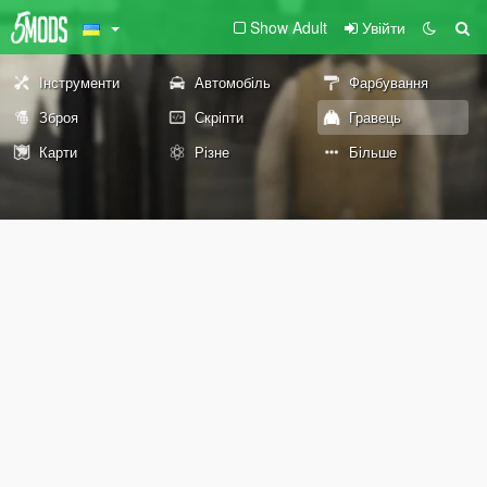
Show Adult
Увійти
Інструменти
Автомобіль
Фарбування
Зброя
Скріпти
Гравець
Карти
Різне
Більше