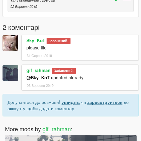
137 завантажень
, 269,0 кБ
02 Вересня 2019
2 коментарі
Sky_KoT
Забанений.
please file
31 Серпня 2019
gif_rahman
Забанений.
@Sky_KoT
updated already
03 Вересня 2019
Долучайтеся до розмови!
увійдіть
чи
зареєструйтеся
до
аккаунту щоби додати коментар.
More mods by
gif_rahman
: