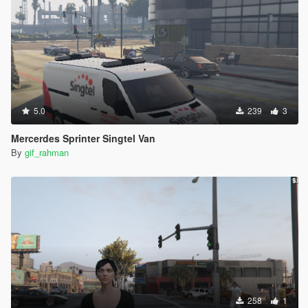
5.0
239
3
Mercerdes Sprinter Singtel Van
By
gif_rahman
258
1