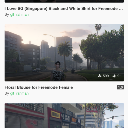
I Love SG (Singapore) Black and White Shirt for Freemode Player
By
gif_rahman
599
9
Floral Blouse for Freemode Female
1.0
By
gif_rahman