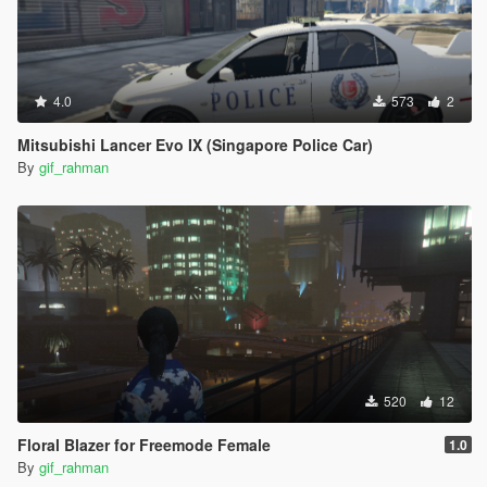
4.0
573
2
Mitsubishi Lancer Evo IX (Singapore Police Car)
By
gif_rahman
520
12
Floral Blazer for Freemode Female
1.0
By
gif_rahman