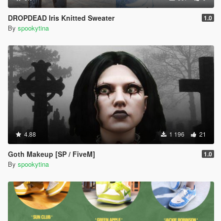
DROPDEAD Iris Knitted Sweater
1.0
By
spookytina
4.88
1 196
21
Goth Makeup [SP / FiveM]
1.0
By
spookytina