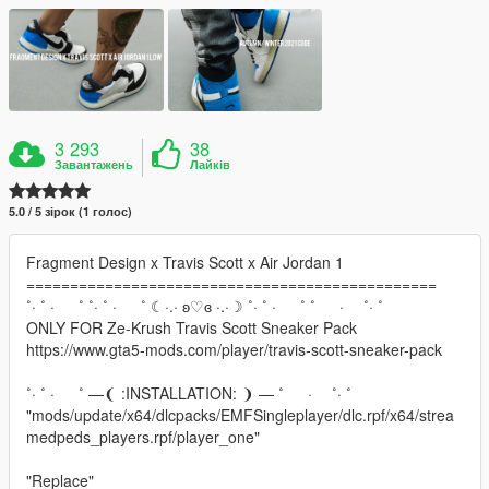
3 293
38
Завантажень
Лайків
5.0 / 5 зірок (1 голос)
Fragment Design x Travis Scott x Air Jordan 1
===============================================
˚· ˚ · ˚ ˚· ˚ · ˚ ☾·.· ʚ♡ɞ ·.·☽ ˚· ˚ · ˚ ˚ · ˚· ˚
ONLY FOR Ze-Krush Travis Scott Sneaker Pack
https://www.gta5-mods.com/player/travis-scott-sneaker-pack
˚· ˚ · ˚ —❨ :INSTALLATION: ❩ — ˚ · ˚· ˚
"mods/update/x64/dlcpacks/EMFSingleplayer/dlc.rpf/x64/strea
medpeds_players.rpf/player_one"
"Replace"