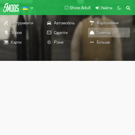
Show Adult
Увійти
Інструменти
Автомобіль
Фарбування
Зброя
Скріпти
Гравець
Карти
Різне
Більше