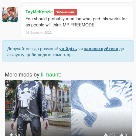
TayMcKenzie
Забанений.
You should probably mention what ped this works for
as people will think MP FREEMODE.
09 Вересня 2022
Долучайтеся до розмови!
увійдіть
чи
зареєструйтеся
до
аккаунту щоби додати коментар.
More mods by
lil haunt
:
5.0
397
9