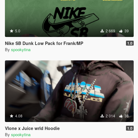
5.0
2 669
39
Nike SB Dunk Low Pack for Frank/MP
1.0
By
spookytina
4.08
2 014
38
Vlone x Juice wrld Hoodie
1.0
By
spookytina