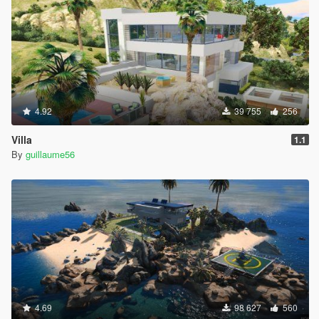
4.92
39 755
256
Villa
1.1
By
guillaume56
4.69
98 627
560