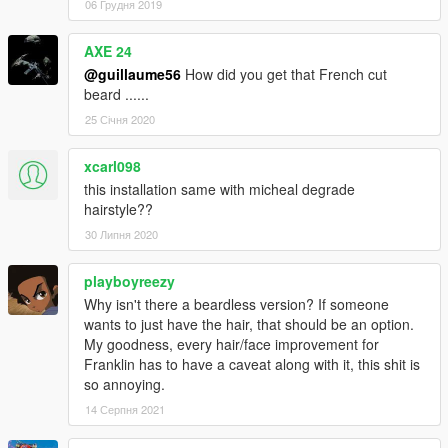
06 Грудня 2019
AXE 24
@guillaume56
How did you get that French cut
beard ......
25 Січня 2020
xcarl098
this installation same with micheal degrade
hairstyle??
30 Липня 2020
playboyreezy
Why isn't there a beardless version? If someone
wants to just have the hair, that should be an option.
My goodness, every hair/face improvement for
Franklin has to have a caveat along with it, this shit is
so annoying.
14 Серпня 2021