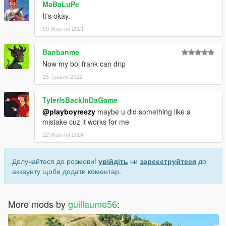
MaBaLuPe
It's okay.
09 Жовтня 2021
Banbanme
Now my boi frank can drip
25 Травня 2022
TylerIsBackInDaGame
@playboyreezy
maybe u did something like a
mistake cuz it works for me
22 Жовтня 2024
Долучайтеся до розмови!
увійдіть
чи
зареєструйтеся
до
аккаунту щоби додати коментар.
More mods by
guillaume56
: