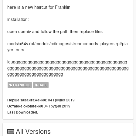
here is a new haircut for Franklin
installation:
open openiv and follow the path then replace files
mods/x64v.rpf/models/cdimages/streamedpeds_players.rpf/pla
yer_one/
leuggggggggggggggggggggggggggggggggggggggggggggggg
gggggggggggggggggggggggggggggggggggggggggggggggggg
ggggggggggggggggggggggg
FRANKLIN
HAIR
04 Грудня 2019
Перше завантаження:
04 Грудня 2019
Останнє оновлення
Last Downloaded:
All Versions