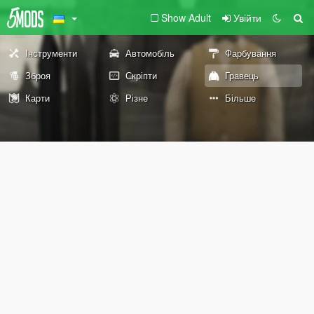
Show Adult
Увійти
Інструменти
Автомобіль
Фарбування
Зброя
Скріпти
Гравець
Карти
Різне
Більше