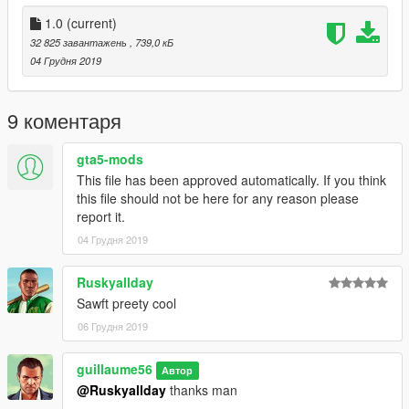
1.0
(current)
32 825 завантажень
, 739,0 кБ
04 Грудня 2019
9 коментаря
gta5-mods
This file has been approved automatically. If you think
this file should not be here for any reason please
report it.
04 Грудня 2019
Ruskyallday
Sawft preety cool
06 Грудня 2019
guillaume56
Автор
@Ruskyallday
thanks man