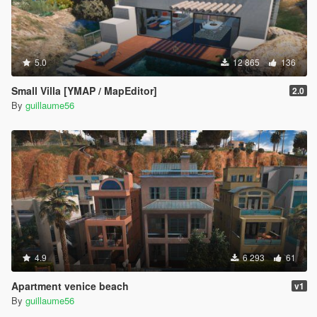
5.0
12 865
136
Small Villa [YMAP / MapEditor]
2.0
By
guillaume56
4.9
6 293
61
Apartment venice beach
v1
By
guillaume56