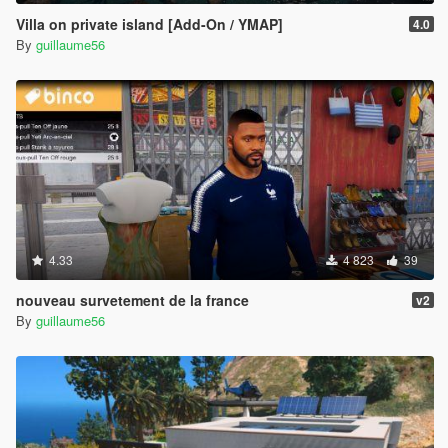
Villa on private island [Add-On / YMAP]
4.0
By
guillaume56
4.33
4 823
39
nouveau survetement de la france
v2
By
guillaume56