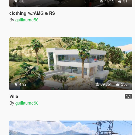
5.0
1 715
31
clothing /////AMG & RS
By
guillaume56
4.92
39 751
256
Villa
1.1
By
guillaume56