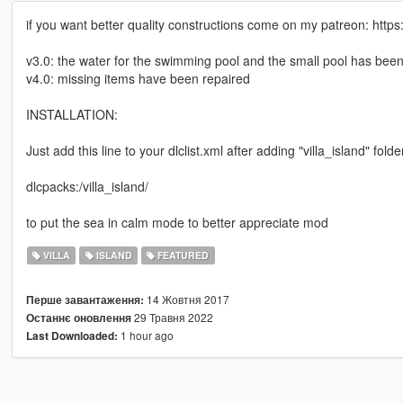
if you want better quality constructions come on my patreon: ht
v3.0: the water for the swimming pool and the small pool has bee
v4.0: missing items have been repaired
INSTALLATION:
Just add this line to your dlclist.xml after adding "villa_island" fold
dlcpacks:/villa_island/
to put the sea in calm mode to better appreciate mod
VILLA
ISLAND
FEATURED
14 Жовтня 2017
Перше завантаження:
29 Травня 2022
Останнє оновлення
1 hour ago
Last Downloaded: