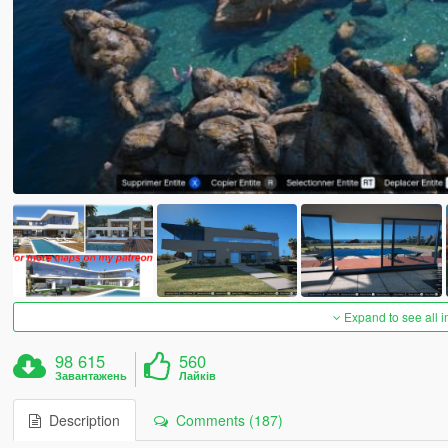
Expand to see all 
98 615
560
Завантажень
Лайків
Description
Comments (187)