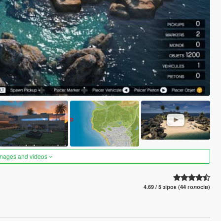
images and videos
4.69 / 5 зірок (44 голосів)