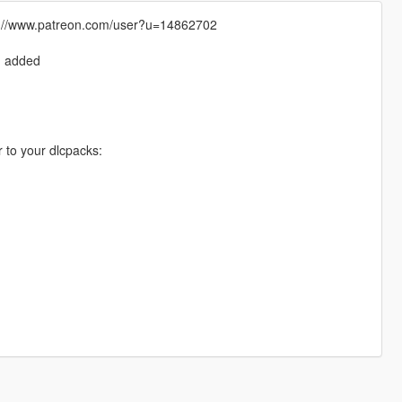
tps://www.patreon.com/user?u=14862702
n added
er to your dlcpacks: