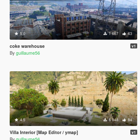
5.0
1 667
43
coke warehouse
v1
By
guillaume56
4.5
6 948
84
Villa Interior [Map Editor / ymap]
v1
By
guillaume56