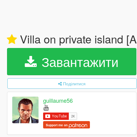
Villa on private island
Завантажити
Поділитися
guillaume56
Support me on