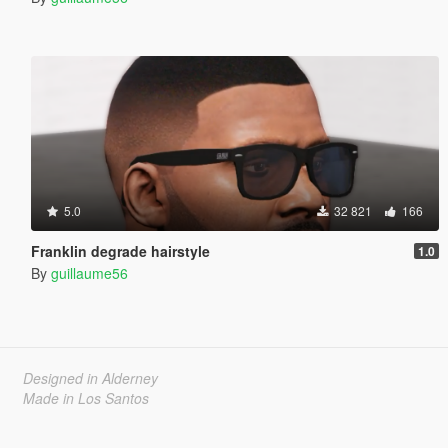
5.0
32 821
166
Franklin degrade hairstyle
1.0
By
guillaume56
Designed in Alderney
Made in Los Santos