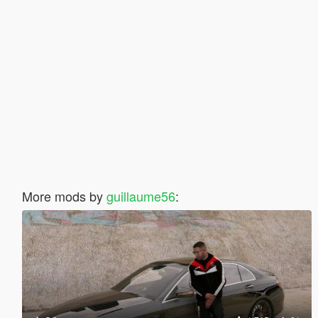
More mods by
guillaume56
: