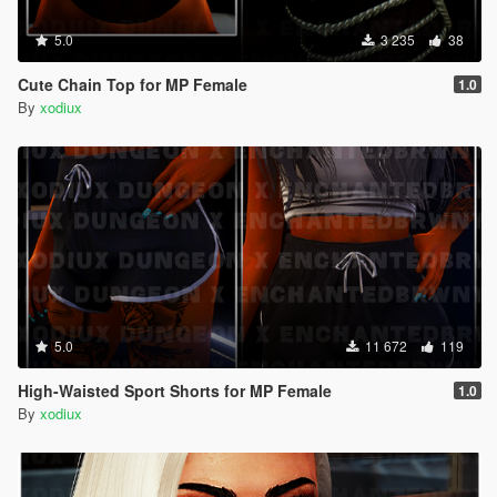
5.0
3 235
38
Cute Chain Top for MP Female
1.0
By
xodiux
5.0
11 672
119
High-Waisted Sport Shorts for MP Female
1.0
By
xodiux