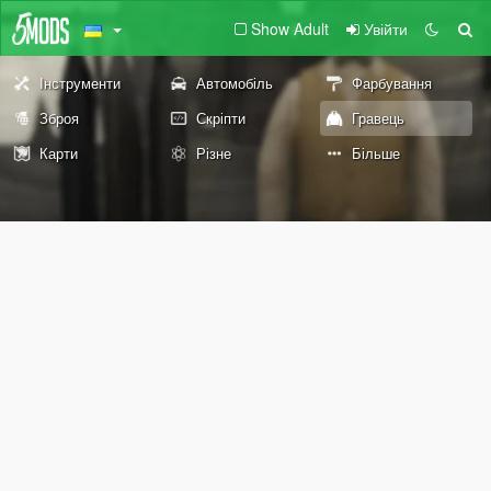
Show Adult
Увійти
Інструменти
Автомобіль
Фарбування
Зброя
Скріпти
Гравець
Карти
Різне
Більше