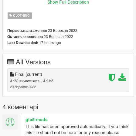
Show Full Description
﹥FiveM
﹥ Drag and Drop files into ''Stream Folder''
CLOTHING
💖 discord.gg/bugsmods 💖
23 Вересня 2022
Перше завантаження:
23 Вересня 2022
Останнє оновлення
❗ You may not use this item in your clothing packs or for any
17 hours ago
Last Downloaded:
kind of payment! redirect here ❗
All Versions
Final
(current)
3 462 завантажень
, 3,4 МБ
23 Вересня 2022
4 коментарі
gta5-mods
This file has been approved automatically. If you think
this file should not be here for any reason please