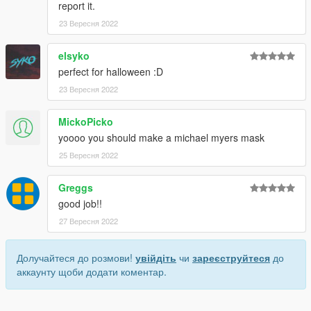
report it.
23 Вересня 2022
elsyko
perfect for halloween :D
23 Вересня 2022
MickoPicko
yoooo you should make a michael myers mask
25 Вересня 2022
Greggs
good job!!
27 Вересня 2022
Долучайтеся до розмови!
увійдіть
чи
зареєструйтеся
до
аккаунту щоби додати коментар.