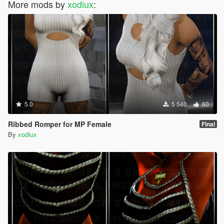
More mods by
xodiux
:
5.0
5 540
60
Ribbed Romper for MP Female
Final
By
xodiux