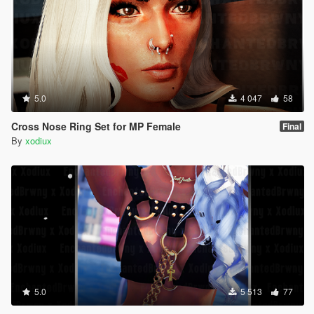
5.0
4 047
58
Cross Nose Ring Set for MP Female
Final
By
xodiux
5.0
5 513
77