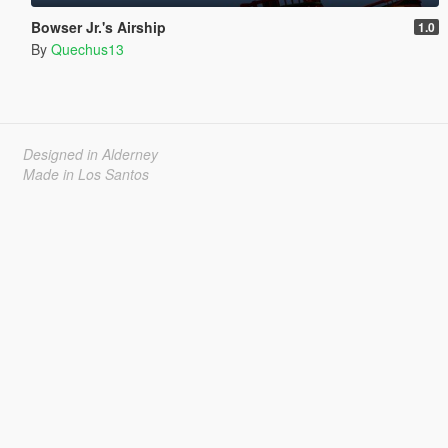
Bowser Jr.'s Airship
1.0
By
Quechus13
Designed in Alderney
Made in Los Santos