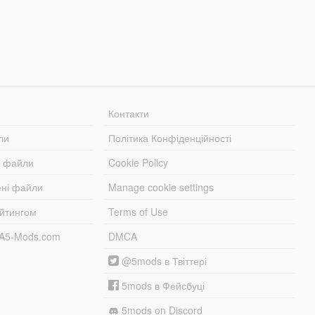
Контакти
ли
Політика Конфіденційності
і файли
Cookie Policy
ені файли
Manage cookie settings
ейтингом
Terms of Use
TA5-Mods.com
DMCA
@5mods в Твіттері
5mods в Фейсбуці
5mods on Discord