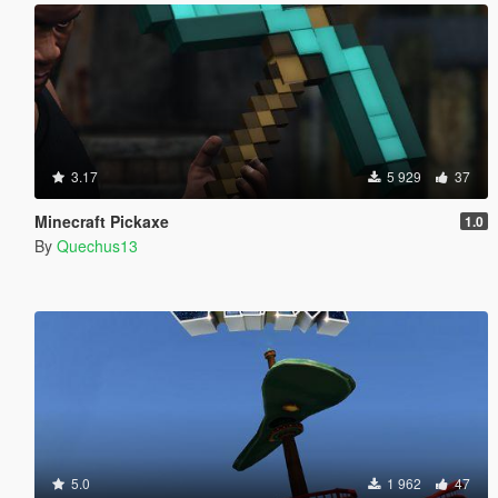
3.17
5 929
37
Minecraft Pickaxe
1.0
By
Quechus13
5.0
1 962
47