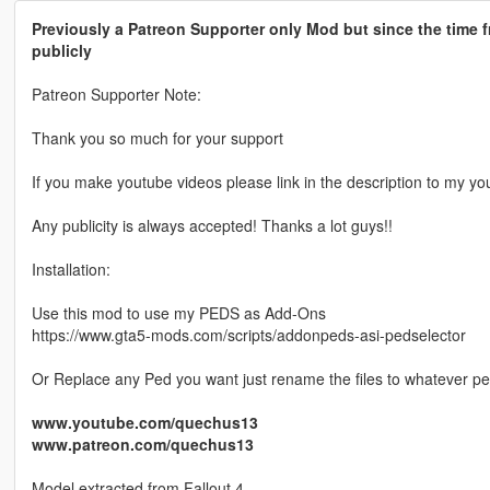
Previously a Patreon Supporter only Mod but since the time f
publicly
Patreon Supporter Note:
Thank you so much for your support
If you make youtube videos please link in the description to my yo
Any publicity is always accepted! Thanks a lot guys!!
Installation:
Use this mod to use my PEDS as Add-Ons
https://www.gta5-mods.com/scripts/addonpeds-asi-pedselector
Or Replace any Ped you want just rename the files to whatever p
www.youtube.com/quechus13
www.patreon.com/quechus13
Model extracted from Fallout 4.