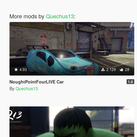
More mods by
Quechus13
:
4.93
2 129
28
NoughtPointFourLIVE Car
1.0
By
Quechus13