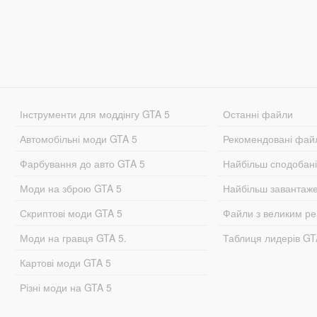
Інструменти для моддінгу GTA 5
Останні файли
Автомобільні моди GTA 5
Рекомендовані фай
Фарбування до авто GTA 5
Найбільш сподобан
Моди на зброю GTA 5
Найбільш завантаж
Скриптові моди GTA 5
Файли з великим р
Моди на гравця GTA 5.
Таблиця лидерів G
Картові моди GTA 5
Різні моди на GTA 5