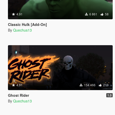
4.91
6 861
58
Classic Hulk [Add-On]
By
Quechus13
4.91
154 466
219
Ghost Rider
1.0
By
Quechus13