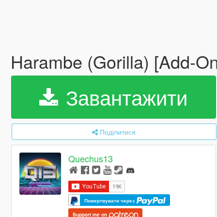
Harambe (Gorilla) [Add-On
Завантажити
Поділитися
Quechus13
Пожертвувати через
Support me on