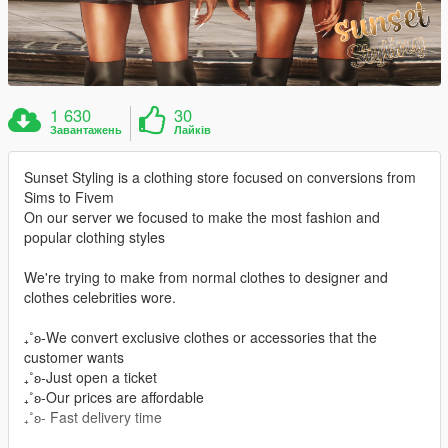
1 630
30
Завантажень
Лайків
Sunset Styling is a clothing store focused on conversions from
Sims to Fivem
On our server we focused to make the most fashion and
popular clothing styles
We're trying to make from normal clothes to designer and
clothes celebrities wore.
₊˚ʚ-We convert exclusive clothes or accessories that the
customer wants
₊˚ʚ-Just open a ticket
₊˚ʚ-Our prices are affordable
₊˚ʚ- Fast delivery time