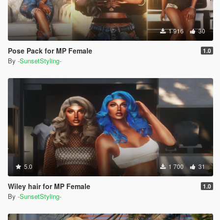
1 916
30
Pose Pack for MP Female
1.0
By
-SunsetStyling-
5.0
1 700
31
Wiley hair for MP Female
1.0
By
-SunsetStyling-