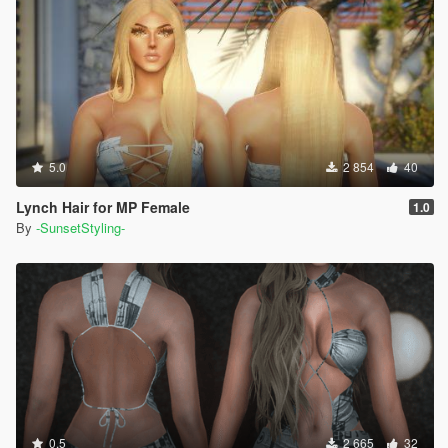
5.0
2 854
40
Lynch Hair for MP Female
1.0
By
-SunsetStyling-
0.5
2 665
32