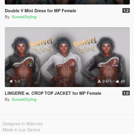
Double V Mini Dress for MP Female
1.2
By
-SunsetStyling-
5.0
2 471
48
LINGERIE w. CROP TOP JACKET for MP Female
1.0
By
-SunsetStyling-
Designed in Alderney
Made in Los Santos