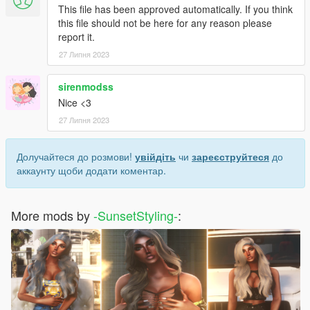
This file has been approved automatically. If you think
this file should not be here for any reason please
report it.
27 Липня 2023
sirenmodss
Nice <3
27 Липня 2023
Долучайтеся до розмови!
увійдіть
чи
зареєструйтеся
до
аккаунту щоби додати коментар.
More mods by
-SunsetStyling-
: