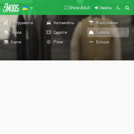
Show Adult
Увійти
Інструменти
Автомобіль
Фарбування
Зброя
Скріпти
Гравець
Карти
Різне
Більше