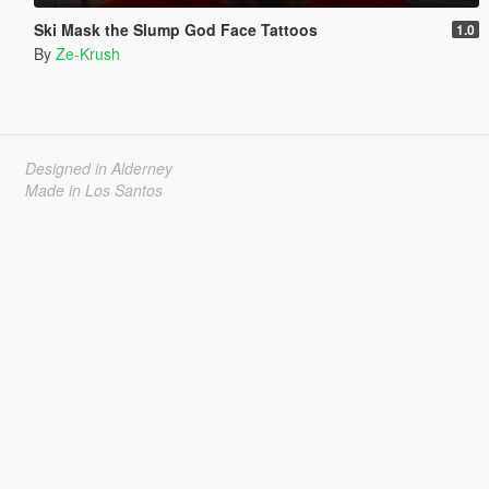
Ski Mask the Slump God Face Tattoos
1.0
By
Ze-Krush
Designed in Alderney
Made in Los Santos