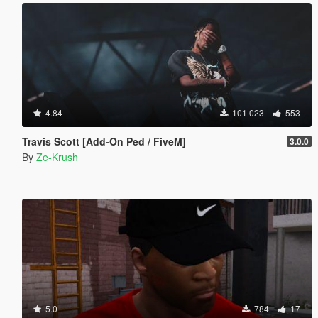
4.84
101 023
553
Travis Scott [Add-On Ped / FiveM]
3.0.0
By
Ze-Krush
5.0
784
17