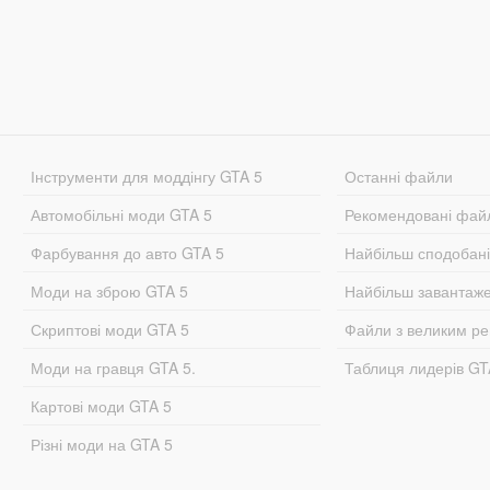
Інструменти для моддінгу GTA 5
Останні файли
Автомобільні моди GTA 5
Рекомендовані фай
Фарбування до авто GTA 5
Найбільш сподобан
Моди на зброю GTA 5
Найбільш завантаж
Скриптові моди GTA 5
Файли з великим р
Моди на гравця GTA 5.
Таблиця лидерів G
Картові моди GTA 5
Різні моди на GTA 5