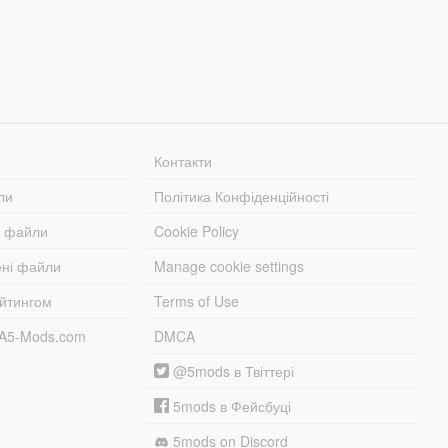
Контакти
ли
Політика Конфіденційності
і файли
Cookie Policy
ені файли
Manage cookie settings
ейтингом
Terms of Use
TA5-Mods.com
DMCA
@5mods в Твіттері
5mods в Фейсбуці
5mods on Discord