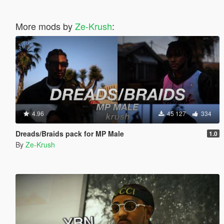
More mods by
Ze-Krush
:
4.96
45 127
334
Dreads/Braids pack for MP Male
1.0
By
Ze-Krush