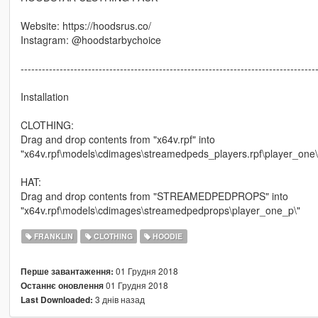
Website: https://hoodsrus.co/
Instagram: @hoodstarbychoice
-----------------------------------------------------------------------------------
Installation
CLOTHING:
Drag and drop contents from "x64v.rpf" into
"x64v.rpf\models\cdimages\streamedpeds_players.rpf\player_one\
HAT:
Drag and drop contents from "STREAMEDPEDPROPS" into
"x64v.rpf\models\cdimages\streamedpedprops\player_one_p\"
FRANKLIN
CLOTHING
HOODIE
01 Грудня 2018
Перше завантаження:
01 Грудня 2018
Останнє оновлення
3 днів назад
Last Downloaded: