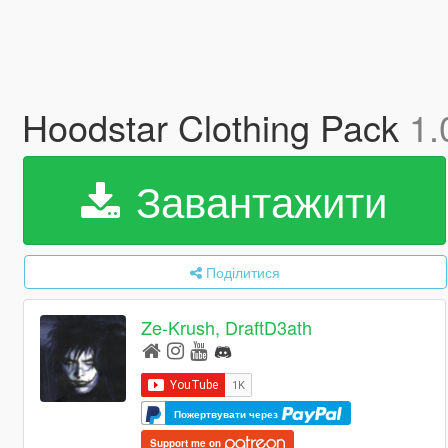
Hoodstar Clothing Pack
1.
Завантажити
Поділитися
Ze-Krush, DraftD3ath
Пожертвувати через
Support me on