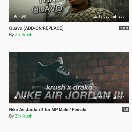
4.98
18 085
206
Quavo (ADD-ON/REPLACE)
1.0.3
By
Ze-Krush
4.97
37 407
289
Nike Air Jordan 3 for MP Male / Female
1.0
By
Ze-Krush