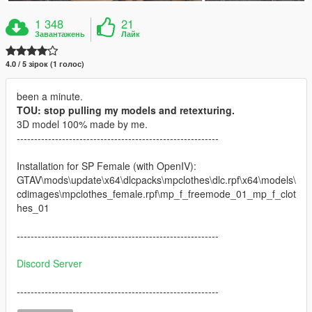
1 348
21
Завантажень
Лайк
4.0 / 5 зірок (1 голос)
been a minute.
TOU: stop pulling my models and retexturing.
3D model 100% made by me.
----------------------------------------------------------
Installation for SP Female (with OpenIV):
GTAV\mods\update\x64\dlcpacks\mpclothes\dlc.rpf\x64\models\
cdimages\mpclothes_female.rpf\mp_f_freemode_01_mp_f_clot
hes_01
----------------------------------------------------------
Discord Server
----------------------------------------------------------