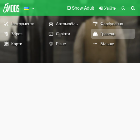
Show Adult
Увійти
Інструменти
Автомобіль
Фарбування
Зброя
Скріпти
Гравець
Карти
Різне
Більше