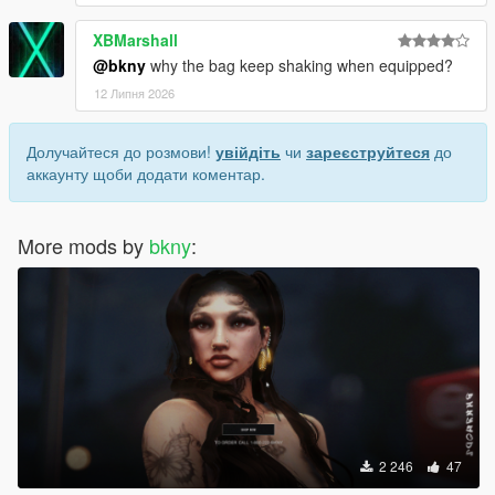
XBMarshall
@bkny
why the bag keep shaking when equipped?
12 Липня 2026
Долучайтеся до розмови!
увійдіть
чи
зареєструйтеся
до
аккаунту щоби додати коментар.
More mods by
bkny
:
2 246
47