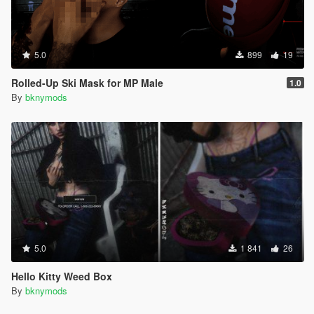
5.0
899
19
Rolled-Up Ski Mask for MP Male
1.0
By
bknymods
5.0
1 841
26
Hello Kitty Weed Box
By
bknymods