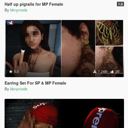
Half up pigtails for MP Female
1.0
By
bknymods
5.0
1 249
26
Earring Set For SP & MP Female
By
bknymods