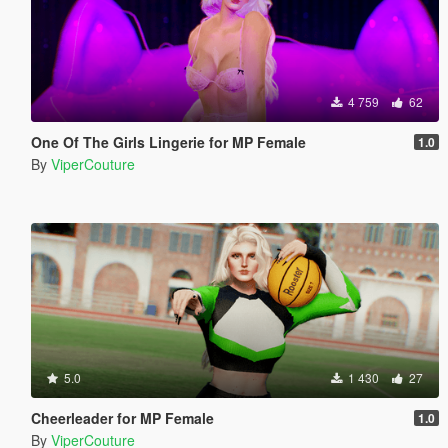
4 759
62
One Of The Girls Lingerie for MP Female
1.0
By
ViperCouture
5.0
1 430
27
Cheerleader for MP Female
1.0
By
ViperCouture