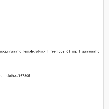
s\mpgunrunning_female.rpf\mp_f_freemode_01_mp_f_gunrunning
ustom-clothes/167805