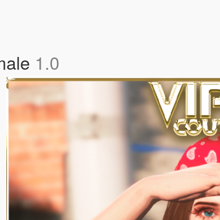
emale
1.0