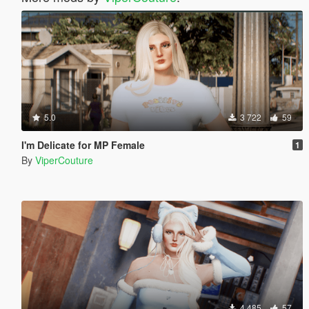
5.0
3 722
59
I'm Delicate for MP Female
1
By
ViperCouture
4 485
57