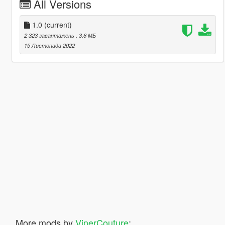
All Versions
1.0
(current)
2 323 завантажень
, 3,6 МБ
15 Листопада 2022
More mods by
ViperCouture
: