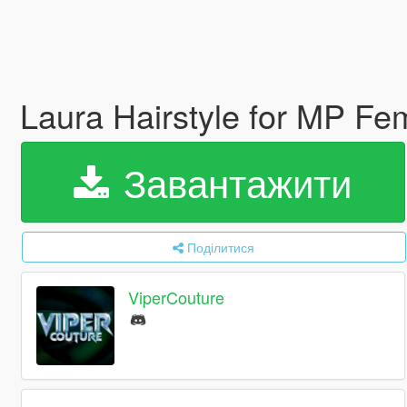
Laura Hairstyle for MP F
Завантажити
Поділитися
ViperCouture