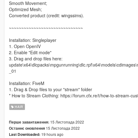
Smooth Movement;
Optimized Mesh;
Converted product (credit: wingssims).
~~~~~~~~~~~~~~~~~~~~~~~~~~~~~~
Installation: Singleplayer
1. Open OpenIV
2. Enable "Edit mode"
3. Drag and drop files here:
update\x64\dlcpacks\mpgunrunning\dlc.rpf\x64\models\cdimage
_01
Installation: FiveM
1. Drag & Drop files to your "stream" folder
* How to Stream Clothing: https://forum.cfx.re/t/how-to-stream-c
HAIR
15 Листопада 2022
Перше завантаження:
15 Листопада 2022
Останнє оновлення
19 hours ago
Last Downloaded: