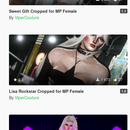
Sweet Gift Cropped for MP Female
1.1
By
ViperCouture
0.5
1 973
27
Lisa Rockstar Cropped for MP Female
1.0
By
ViperCouture