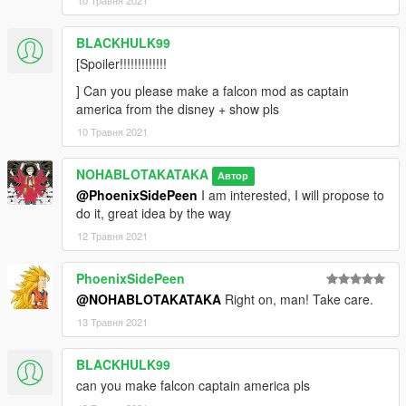
10 Травня 2021
BLACKHULK99
[Spoiler!!!!!!!!!!!!!
] Can you please make a falcon mod as captain
america from the disney + show pls
10 Травня 2021
NOHABLOTAKATAKA
Автор
@PhoenixSidePeen
I am interested, I will propose to
do it, great idea by the way
12 Травня 2021
PhoenixSidePeen
@NOHABLOTAKATAKA
Right on, man! Take care.
13 Травня 2021
BLACKHULK99
can you make falcon captain america pls