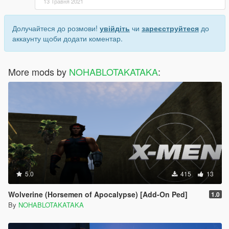
13 Травня 2021
Долучайтеся до розмови!
увійдіть
чи
зареєструйтеся
до
аккаунту щоби додати коментар.
More mods by
NOHABLOTAKATAKA
:
5.0
415
13
Wolverine (Horsemen of Apocalypse) [Add-On Ped]
1.0
By
NOHABLOTAKATAKA