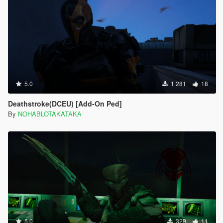
5.0
1 281
18
Deathstroke(DCEU) [Add-On Ped]
By
NOHABLOTAKATAKA
5.0
329
11