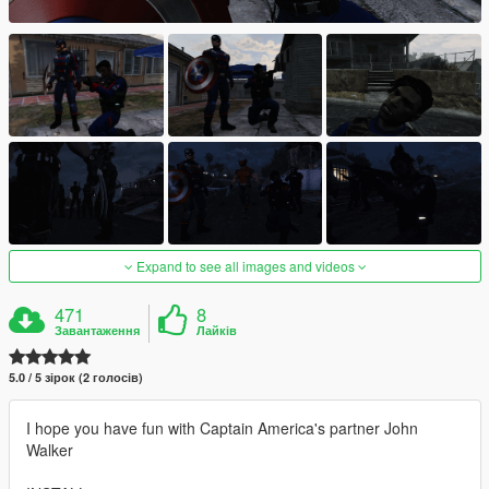
Expand to see all images and videos
471
8
Завантаження
Лайків
5.0 / 5 зірок (2 голосів)
I hope you have fun with Captain America's partner John
Walker