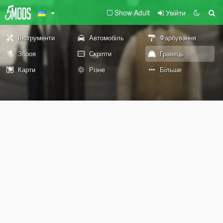
Show Adult
Увійти
Інструменти
Автомобіль
Фарбування
Зброя
Скріпти
Гравець
Карти
Різне
Більше