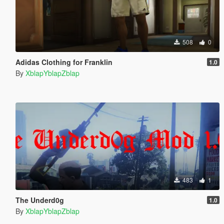
508
0
Adidas Clothing for Franklin
1.0
By
XblapYblapZblap
483
1
The Underd0g
1.0
By
XblapYblapZblap