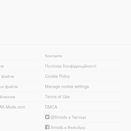
Контакти
ли
Політика Конфіденційності
і файли
Cookie Policy
ені файли
Manage cookie settings
ейтингом
Terms of Use
TA5-Mods.com
DMCA
@5mods в Твіттері
5mods в Фейсбуці