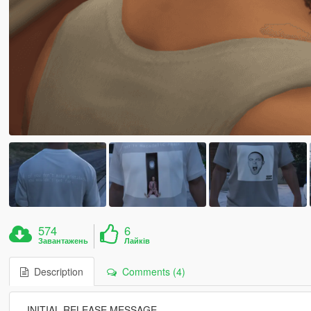
574
6
Завантажень
Лайків
Description
Comments (4)
--INITIAL RELEASE MESSAGE--