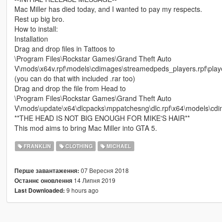
Mac Miller has died today, and I wanted to pay my respects.
Rest up big bro.
How to install:
Installation
Drag and drop files in Tattoos to
\Program Files\Rockstar Games\Grand Theft Auto
V\mods\x64v.rpf\models\cdimages\streamedpeds_players.rpf\play
(you can do that with included .rar too)
Drag and drop the file from Head to
\Program Files\Rockstar Games\Grand Theft Auto
V\mods\update\x64\dlcpacks\mppatchesng\dlc.rpf\x64\models\cdi
**THE HEAD IS NOT BIG ENOUGH FOR MIKE'S HAIR**
This mod aims to bring Mac Miller into GTA 5.
FRANKLIN
CLOTHING
MICHAEL
07 Вересня 2018
Перше завантаження:
14 Липня 2019
Останнє оновлення
9 hours ago
Last Downloaded: