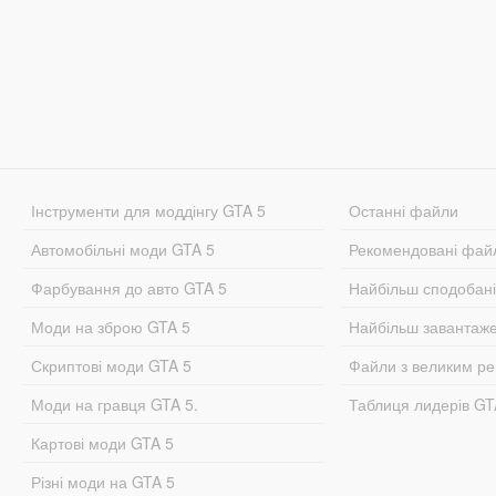
Інструменти для моддінгу GTA 5
Останні файли
Автомобільні моди GTA 5
Рекомендовані фай
Фарбування до авто GTA 5
Найбільш сподобан
Моди на зброю GTA 5
Найбільш завантаж
Скриптові моди GTA 5
Файли з великим р
Моди на гравця GTA 5.
Таблиця лидерів G
Картові моди GTA 5
Різні моди на GTA 5