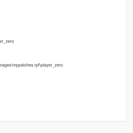
er_zero
mages\mppatches.rpf\player_zero