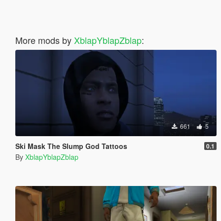
More mods by
XblapYblapZblap
:
661
5
Ski Mask The Slump God Tattoos
0.1
By
XblapYblapZblap