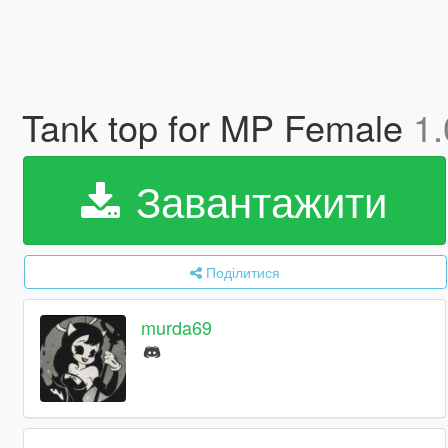
Tank top for MP Female
1.
Завантажити
Поділитися
murda69