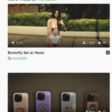
4.75
1 640
36
Butterfly Set w/ Heels
1
By
murda69
830
10