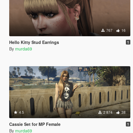
767
16
Hello Kitty Stud Earrings
1
By
murda69
4.5
2 874
38
Cassie Set for MP Female
1
By
murda69