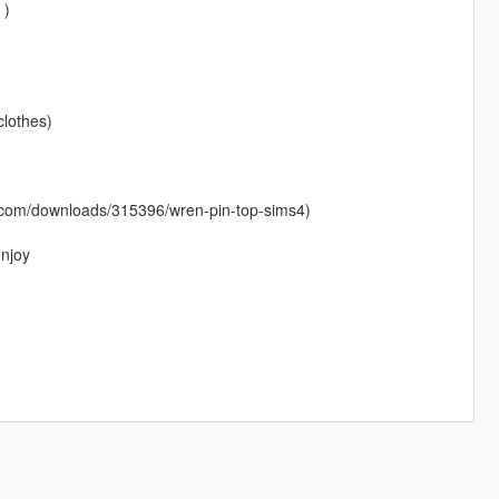
 )
clothes)
om/downloads/315396/wren-pin-top-sims4)
enjoy