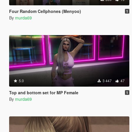
Four Random Cellphones (Menyoo)
1
By
murda69
5.0
3 447
47
Top and bottom set for MP Female
1
By
murda69