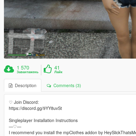
1 570
41
Завантажень
Лайк
Description
Comments (3)
♡ Join Discord:
https://discord.gg/9YY8uvSt
Singleplayer Installation Instructions
—♡—
I recommend you install the mpClothes addon by HeySlickThatsM