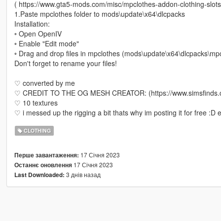
( https://www.gta5-mods.com/misc/mpclothes-addon-clothing-slots
1.Paste mpclothes folder to mods\update\x64\dlcpacks
Installation:
◦ Open OpenIV
◦ Enable "Edit mode"
◦ Drag and drop files in mpclothes (mods\update\x64\dlcpacks\mp
Don't forget to rename your files!
♡ converted by me
♡ CREDIT TO THE OG MESH CREATOR: (https://www.simsfinds.c
♡ 10 textures
♡ i messed up the rigging a bit thats why im posting it for free :D 
CLOTHING
17 Січня 2023
Перше завантаження:
17 Січня 2023
Останнє оновлення
3 днів назад
Last Downloaded: