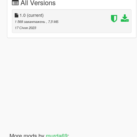
All Versions
1.0
(current)
1 569 завантажень
, 7,5 МБ
17 Січня 2023
More mods by
murda69
: