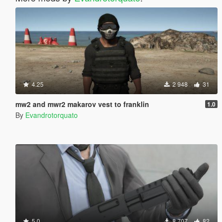
4.25
2 948
31
mw2 and mwr2 makarov vest to franklin
1.0
By
Evandrotorquato
5.0
8 707
82