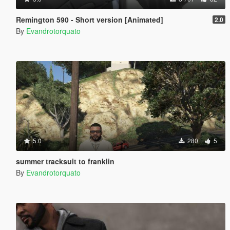
Remington 590 - Short version [Animated]
2.0
By
Evandrotorquato
5.0
280
5
summer tracksuit to franklin
By
Evandrotorquato