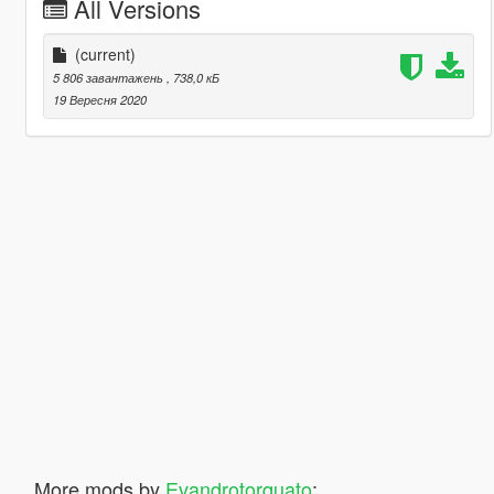
All Versions
(current)
5 806 завантажень
, 738,0 кБ
19 Вересня 2020
More mods by
Evandrotorquato
: