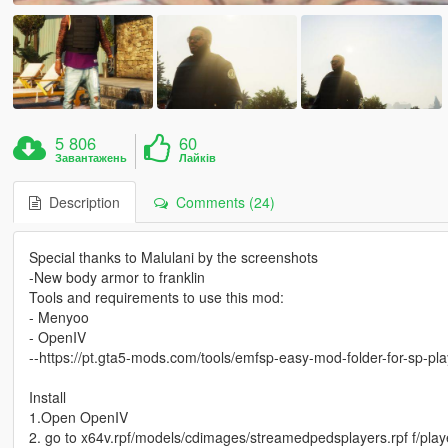
5 806
60
Завантажень
Лайків
Description
Comments (24)
Special thanks to Malulani by the screenshots
-New body armor to franklin
Tools and requirements to use this mod:
- Menyoo
- OpenIV
--https://pt.gta5-mods.com/tools/emfsp-easy-mod-folder-for-sp-pl
Install
1.Open OpenIV
2. go to x64v.rpf/models/cdimages/streamedpedsplayers.rpf f/play