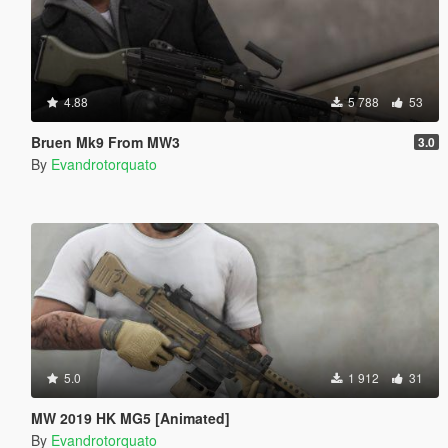
4.88
5 788
53
Bruen Mk9 From MW3
3.0
By
Evandrotorquato
5.0
1 912
31
MW 2019 HK MG5 [Animated]
By
Evandrotorquato