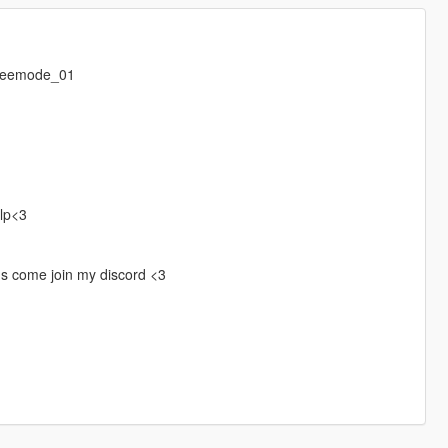
freemode_01
elp<3
gs come join my discord <3