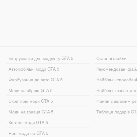
Інструменти для моддінгу GTA 5
Останні файли
Автомобільні моди GTA 5
Рекомендовані фай
Фарбування до авто GTA 5
Найбільш сподобан
Моди на зброю GTA 5
Найбільш завантаж
Скриптові моди GTA 5
Файли з великим р
Моди на гравця GTA 5.
Таблиця лидерів G
Картові моди GTA 5
Різні моди на GTA 5