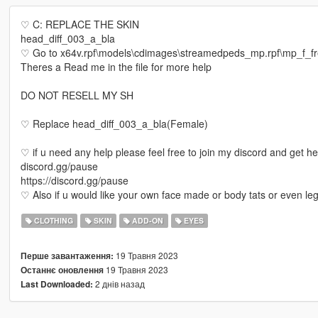
♡ C: REPLACE THE SKIN
head_diff_003_a_bla
♡ Go to x64v.rpf\models\cdimages\streamedpeds_mp.rpf\mp_f_
Theres a Read me in the file for more help
DO NOT RESELL MY SH
♡ Replace head_diff_003_a_bla(Female)
♡ if u need any help please feel free to join my discord and get h
discord.gg/pause
https://discord.gg/pause
♡ Also if u would like your own face made or body tats or even le
CLOTHING
SKIN
ADD-ON
EYES
19 Травня 2023
Перше завантаження:
19 Травня 2023
Останнє оновлення
2 днів назад
Last Downloaded: