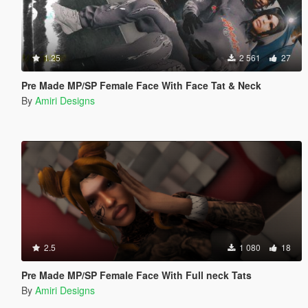
1.25
2 561
27
Pre Made MP/SP Female Face With Face Tat & Neck
By
Amiri Designs
2.5
1 080
18
Pre Made MP/SP Female Face With Full neck Tats
By
Amiri Designs