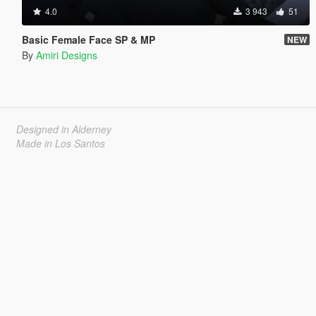
4.0
3 943
51
Basic Female Face SP & MP
NEW
By
Amiri Designs
Designed in Alderney
Made in Los Santos