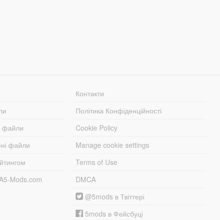
Контакти
ли
Політика Конфіденційності
і файли
Cookie Policy
ені файли
Manage cookie settings
ейтингом
Terms of Use
TA5-Mods.com
DMCA
@5mods в Твіттері
5mods в Фейсбуці