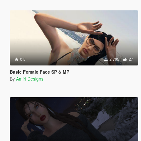
0.5
2 705
27
Basic Female Face SP & MP
By
Amiri Designs