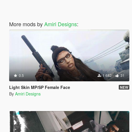
More mods by
Amiri Designs
:
0.5
1 682
31
Light Skin MP/SP Female Face
NEW
By
Amiri Designs