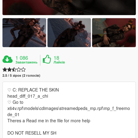
1 086
18
Завантажень
Лайків
2.5 / 5 зірок (2 голосів)
♡ C: REPLACE THE SKIN
head_diff_017_a_chi
♡ Go to
x64v.rpf\models\cdimages\streamedpeds_mp.rpf\mp_f_freemo
de_01
Theres a Read me in the file for more help
DO NOT RESELL MY SH