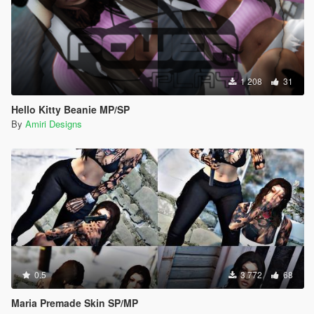
1 208
31
Hello Kitty Beanie MP/SP
By
Amiri Designs
0.5
3 772
68
Maria Premade Skin SP/MP