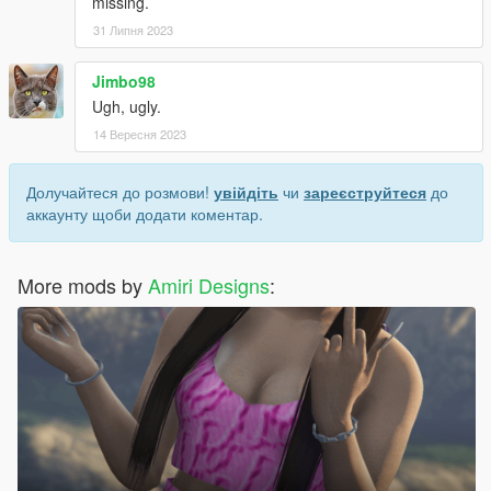
missing.
31 Липня 2023
Jimbo98
Ugh, ugly.
14 Вересня 2023
Долучайтеся до розмови!
увійдіть
чи
зареєструйтеся
до
аккаунту щоби додати коментар.
More mods by
Amiri Designs
: