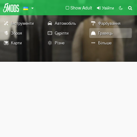
Show Adult
Увійти
Інструменти
Автомобіль
Фарбування
Зброя
Скріпти
Гравець
Карти
Різне
Більше