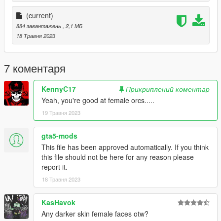
(current)
884 завантажень
, 2,1 МБ
18 Травня 2023
7 коментаря
KennyC17
Прикриплений коментар
Yeah, you're good at female orcs.....
19 Травня 2023
gta5-mods
This file has been approved automatically. If you think
this file should not be here for any reason please
report it.
18 Травня 2023
KasHavok
Any darker skin female faces otw?