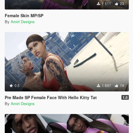
1 511
23
Female Skin MP/SP
By
Amiri Designs
0.5
1 697
19
Pre Made SP Female Face With Hello Kitty Tat
1.0
By
Amiri Designs