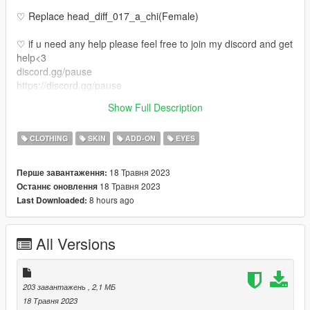
♡ Replace head_diff_017_a_chi(Female)
♡ if u need any help please feel free to join my discord and get
help<3
discord.gg/pause
https://discord.gg/pause
♡ Also if u would like your own face made or body tats or even
Show Full Description
legs come join my discord <3
CLOTHING
SKIN
ADD-ON
EYES
18 Травня 2023
Перше завантаження:
18 Травня 2023
Останнє оновлення
8 hours ago
Last Downloaded:
All Versions
203 завантажень
, 2,1 МБ
18 Травня 2023