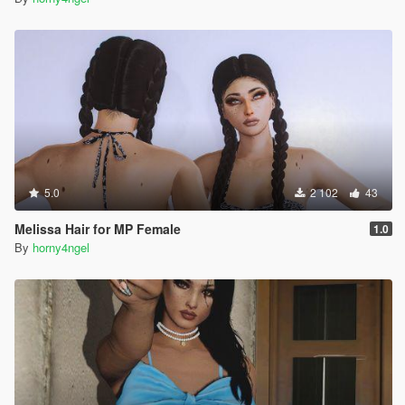
5.0
2 102
43
Melissa Hair for MP Female
1.0
By
horny4ngel