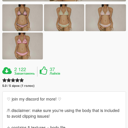
2 122
37
Завантажень
Лайків
5.0 / 5 зірок (1 голос)
♡ join my discord for more! ♡
/!\ disclaimer: make sure you're using the body that is included
to avoid clipping issues!
✧ contains 5 textures + body file