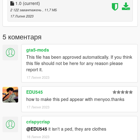
1.0
(current)
2 122 завантажень
, 11,7 МБ
17 Липня 2023
5 коментаря
gta5-mods
This file has been approved automatically. If you think
this file should not be here for any reason please
report it.
17 Липня 2023
EDU545
how to make this ped appear with menyoo.thanks
17 Липня 2023
crispycrisp
@EDU545
it isn't a ped, they are clothes
18 Липня 2023