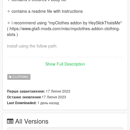
✧ contains a readme file with instructions
✧ i recommend using "mpClothes addon by HeySlickThatsMe"
( https://www.gta5-mods.com/misc/mpclothes-addon-clothing-
slots )
install using the follow path:
mods/update/x64/dlcpacks/mpclothes/dlc.rpf/x64/models/cdima
ges/mpclothes_female.rpf/mp_f_freemode_01_mp_f_clothes_
Show Full Description
01
CLOTHING
17 Липня 2023
Перше завантаження:
17 Липня 2023
Останнє оновлення
1 день назад
Last Downloaded:
All Versions