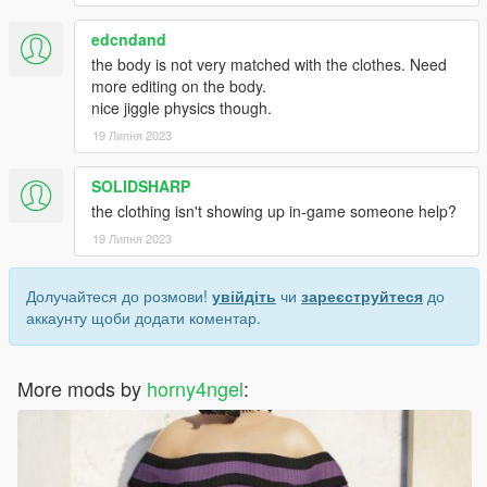
edcndand
the body is not very matched with the clothes. Need
more editing on the body.
nice jiggle physics though.
19 Липня 2023
SOLIDSHARP
the clothing isn't showing up in-game someone help?
19 Липня 2023
Долучайтеся до розмови!
увійдіть
чи
зареєструйтеся
до
аккаунту щоби додати коментар.
More mods by
horny4ngel
: