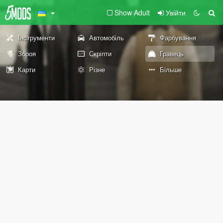
Show Adult
Увійти
Інструменти
Автомобіль
Фарбування
Зброя
Скріпти
Гравець
Карти
Різне
Більше