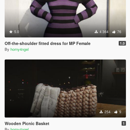
5.0
4 364
76
Off-the-shoulder fitted dress for MP Female
1.0
By
horny4ngel
254
9
Wooden Picnic Basket
1
By
horny4ngel