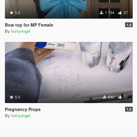
5.0
1 794
37
Bow top for MP Female
1.0
By
horny4ngel
5.0
640
21
Pregnancy Props
1.0
By
horny4ngel