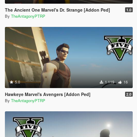
The Ancient One Marvel's Dr. Strange [Addon Ped]
1.0
By
TheAntagonyPTRP
5.0
1 119
16
Hawkeye Marvel's Avengers [Addon Ped]
2.0
By
TheAntagonyPTRP