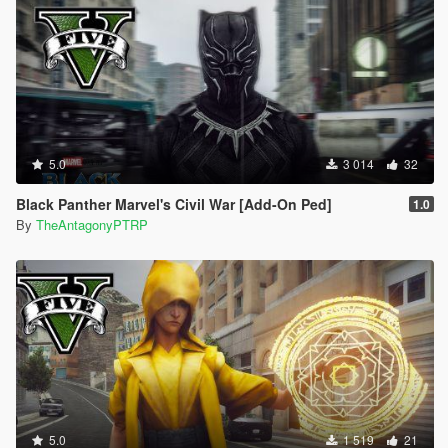
5.0
3 014
32
Black Panther Marvel's Civil War [Add-On Ped]
1.0
By
TheAntagonyPTRP
5.0
1 519
21