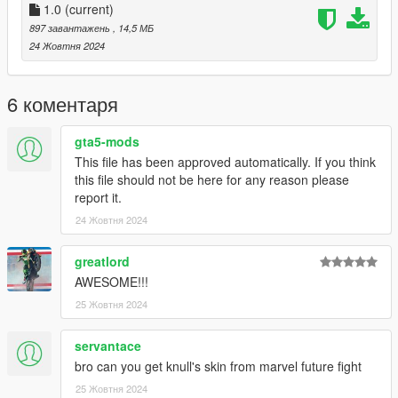
1.0
(current)
897 завантажень
, 14,5 МБ
24 Жовтня 2024
6 коментаря
gta5-mods
This file has been approved automatically. If you think
this file should not be here for any reason please
report it.
24 Жовтня 2024
greatlord
AWESOME!!!
25 Жовтня 2024
servantace
bro can you get knull's skin from marvel future fight
25 Жовтня 2024