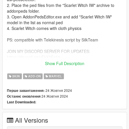
2. Place the ped files from the "Scarlet Witch IW" archive to
addonpeds folder.
3. Open AddonPedsEditor.exe and add "Scarlet Witch IW"
model in the list as normal ped
4. Scarlet Witch comes with cloth physics
PS: compatible with Telekinesis script by SilkTeam
JOIN MY DISCORD SERVER FOR UPDATES:
https://discord.gg/vEkX3Ec5jt
LINK TO MY PATREON:
Show Full Description
https://www.patreon.com/TheAntagonyPTRP
SKIN
ADD-ON
MARVEL
Give credits when used in streaming videos! Thank you!
24 Жовтня 2024
Перше завантаження:
24 Жовтня 2024
Останнє оновлення
Last Downloaded:
All Versions