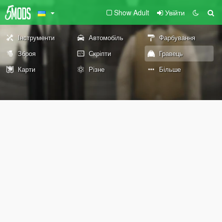
Show Adult
Увійти
Інструменти
Автомобіль
Фарбування
Зброя
Скріпти
Гравець
Карти
Різне
Більше