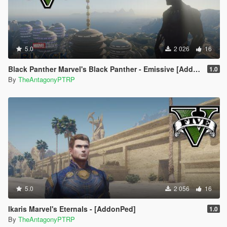
5.0
2 026
16
Black Panther Marvel's Black Panther - Emissive [Addon Ped]
1.0
By
TheAntagonyPTRP
5.0
2 056
16
Ikaris Marvel's Eternals - [AddonPed]
1.0
By
TheAntagonyPTRP