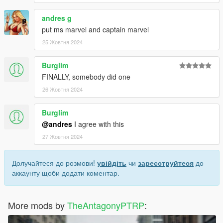
andres g
put ms marvel and captain marvel
25 Жовтня 2024
Burglim
FINALLY, somebody did one
26 Жовтня 2024
Burglim
@andres
I agree with this
27 Жовтня 2024
Долучайтеся до розмови!
увійдіть
чи
зареєструйтеся
до
аккаунту щоби додати коментар.
More mods by
TheAntagonyPTRP
: