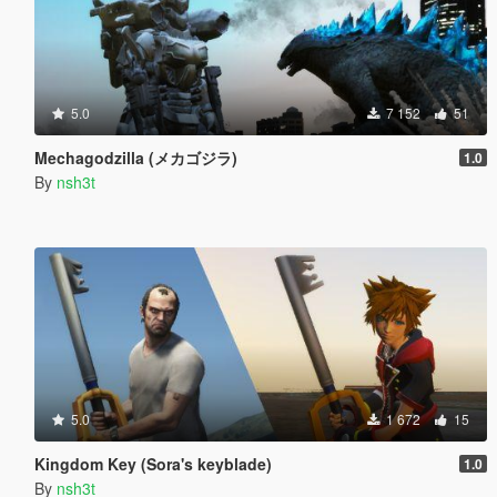
5.0
7 152
51
Mechagodzilla (メカゴジラ)
1.0
By
nsh3t
5.0
1 672
15
Kingdom Key (Sora's keyblade)
1.0
By
nsh3t