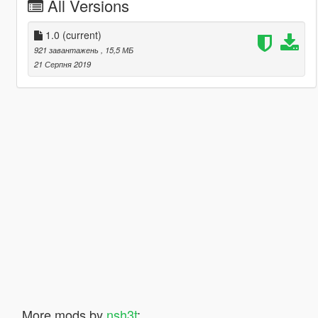
All Versions
1.0
(current)
921 завантажень
, 15,5 МБ
21 Серпня 2019
More mods by
nsh3t
: