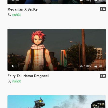
Megaman X Ver.Ke
1.0
By
nsh3t
5.0
1 829
26
Fairy Tail Natsu Dragneel
1.0
By
nsh3t