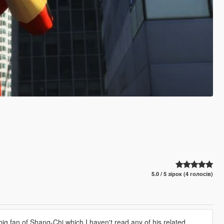
5.0 / 5 зірок (4 голосів)
big fan of Shang-Chi which I haven't read any of his related