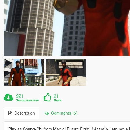
921
21
Завантаження
Лайк
Description
Comments (5)
Play as Shang-Chi from Marvel Future Fight!!! Actually I am not a 