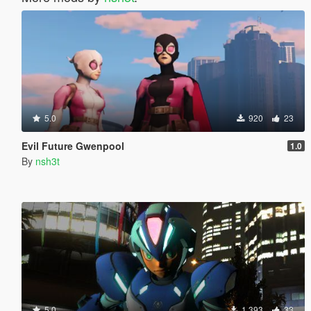
5.0
920
23
Evil Future Gwenpool
1.0
By
nsh3t
5.0
1 393
33