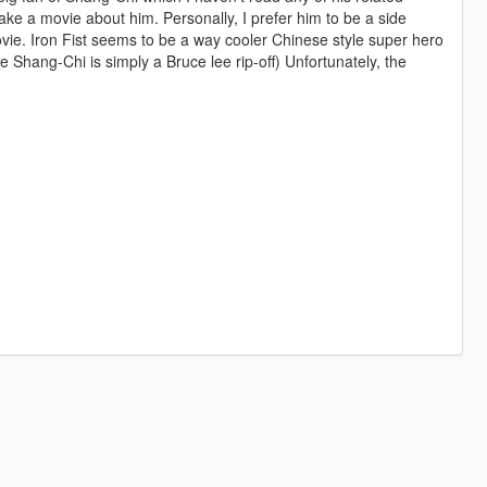
ke a movie about him. Personally, I prefer him to be a side
movie. Iron Fist seems to be a way cooler Chinese style super hero
e Shang-Chi is simply a Bruce lee rip-off) Unfortunately, the