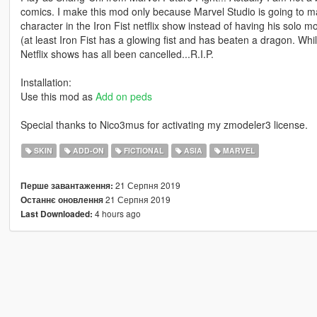
comics. I make this mod only because Marvel Studio is going to ma
character in the Iron Fist netflix show instead of having his solo 
(at least Iron Fist has a glowing fist and has beaten a dragon. Whil
Netflix shows has all been cancelled...R.I.P.
Installation:
Use this mod as
Add on peds
Special thanks to Nico3mus for activating my zmodeler3 license.
SKIN
ADD-ON
FICTIONAL
ASIA
MARVEL
21 Серпня 2019
Перше завантаження:
21 Серпня 2019
Останнє оновлення
4 hours ago
Last Downloaded: