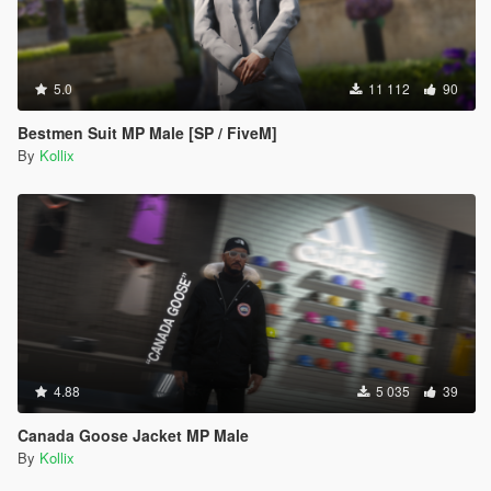
5.0
11 112
90
Bestmen Suit MP Male [SP / FiveM]
By
Kollix
4.88
5 035
39
Canada Goose Jacket MP Male
By
Kollix