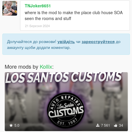
TNJoker8651
where is the mod to make the place club house SOA
seen the rooms and stuff
21 Березня 2024
Долучайтеся до розмови!
увійдіть
чи
зареєструйтеся
до
аккаунту щоби додати коментар.
More mods by
Kollix
:
5.0
7 561
34