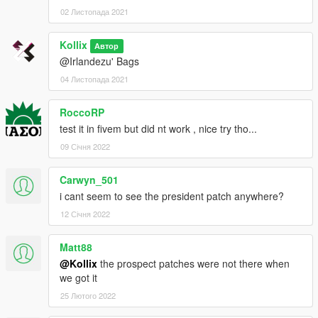
02 Листопада 2021
Kollix
Автор
@Irlandezu' Bags
04 Листопада 2021
RoccoRP
test it in fivem but did nt work , nice try tho...
09 Січня 2022
Carwyn_501
i cant seem to see the president patch anywhere?
12 Січня 2022
Matt88
@Kollix
the prospect patches were not there when
we got it
25 Лютого 2022