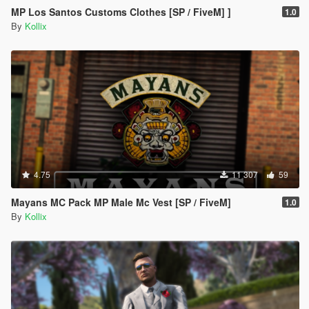
MP Los Santos Customs Clothes [SP / FiveM] ]
1.0
By
Kollix
4.75
11 307
59
Mayans MC Pack MP Male Mc Vest [SP / FiveM]
1.0
By
Kollix