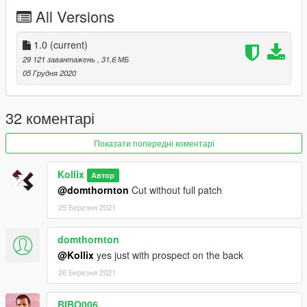
-Search in openiv - for the models name and find an dlc pack
All Versions
where you can replace some files with the new files.
Done!
1.0
(current)
Vests - mp_m_freemode_01_mp_m_january2016
29 121 завантажень
, 31,6 МБ
Hoodie - mp_m_freemode_01_mp_m_htb_01
05 Грудня 2020
Contact:
Discord # Kollix-7776
32 коментарі
Discord Server - https://discord.gg/Z6crNgP
Mail - Kollix1@gmail.com
Показати попередні коментарі
Kollix
Автор
@domthornton
Cut without full patch
25 Березня 2021
domthornton
@Kollix
yes just with prospect on the back
26 Березня 2021
BIBO006