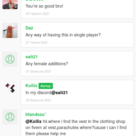
You're so good bro!
05 Червня 2021
Daz
Any way of having this in single player?
27 Липня 2021
salt21
Any female additions?
01 Вересня 2021
Kollix
Автор
In my discord
@salt21
29 Вересня 2021
Irlandezu'
@Kollix
hii.where i find the vest in the clothing shop
on fivem at vest,parachutes where?cause i can t find
them please help me