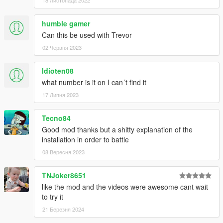
humble gamer
Can this be used with Trevor
02 Червня 2023
Idioten08
what number is it on I can´t find it
17 Липня 2023
Tecno84
Good mod thanks but a shitty explanation of the
installation in order to battle
08 Вересня 2023
TNJoker8651
like the mod and the videos were awesome cant wait
to try it
21 Березня 2024