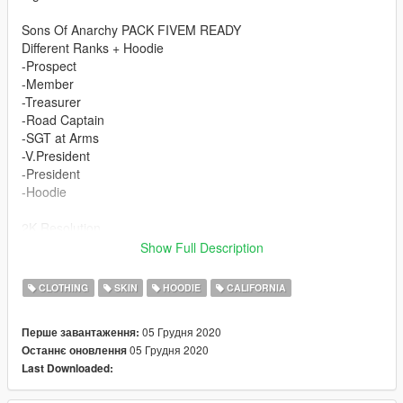
Sons Of Anarchy PACK FIVEM READY
Different Ranks + Hoodie
-Prospect
-Member
-Treasurer
-Road Captain
-SGT at Arms
-V.President
-President
-Hoodie
2K Resolution
If u have any problem or requests just contact me on discord -
Show Full Description
Kollix-3653
CLOTHING
SKIN
HOODIE
CALIFORNIA
--------------How to install------------------
FIVEM
05 Грудня 2020
Перше завантаження:
- Drag and drop files to your fivem streams folder
05 Грудня 2020
Останнє оновлення
Done!
Last Downloaded:
SINGLEPLAYER