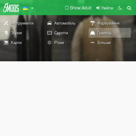
Show Adult
Увійти
Інструменти
Автомобіль
Фарбування
Зброя
Скріпти
Гравець
Карти
Різне
Більше