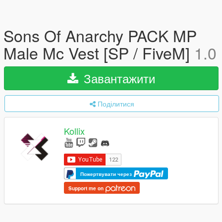
Sons Of Anarchy PACK MP
Male Mc Vest [SP / FiveM]
1.0
Завантажити
Поділитися
Kollix
Пожертвувати через
Support me on