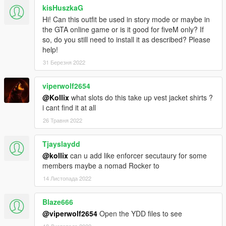
kisHuszkaG
Hi! Can this outfit be used in story mode or maybe in
the GTA online game or is it good for fiveM only? If
so, do you still need to install it as described? Please
help!
31 Березня 2022
viperwolf2654
@Kollix
what slots do this take up vest jacket shirts ?
i cant find it at all
26 Травня 2022
Tjayslaydd
@kollix
can u add like enforcer secutaury for some
members maybe a nomad Rocker to
14 Листопада 2022
Blaze666
@viperwolf2654
Open the YDD files to see
18 Листопада 2022