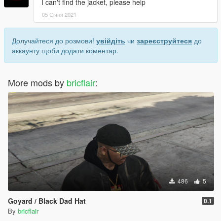
I can't find the jacket, please help
05 Січня 2021
Долучайтеся до розмови!
увійдіть
чи
зареєструйтеся
до
аккаунту щоби додати коментар.
More mods by
bricflair
:
486
5
Goyard / Black Dad Hat
0.1
By
bricflair