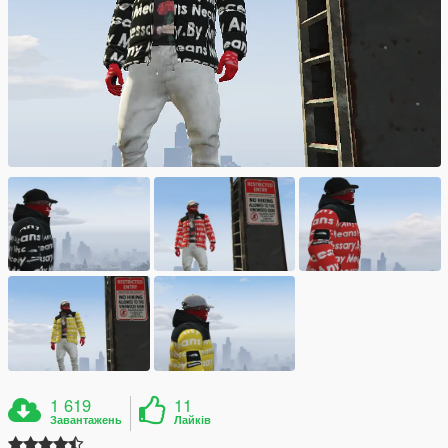
1 619
11
Завантажень
Лайків