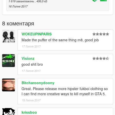
1 619 завантажень
, 406,0 кБ
16 Липня 2017
8 коментаря
WOKEUPINPARIS
Made the puffer of the same thing m8, good job
17 Липня 2017
Visionz
good shit bro
17 Липня 2017
Bitcharoonydoony
Great. Please release more hipster fukboi clothing so
I can find more creative ways to kill myself in GTA 5.
18 Липня 2017
krissboo