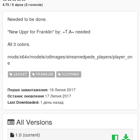
4.75 / 5 зірок (2 голосів)
Needed to be done.
"New Uppr for Franklin" by: =T.A= needed
All 3 colors.
mods/x64v/models/cdimages/streamedpeds_players/player_on
e
JACKET
FRANKLIN
CLOTHING
16 Липня 2017
Перше завантаження:
17 Липня 2017
Останнє оновлення
1 день назад
Last Downloaded:
All Versions
1.0
(current)