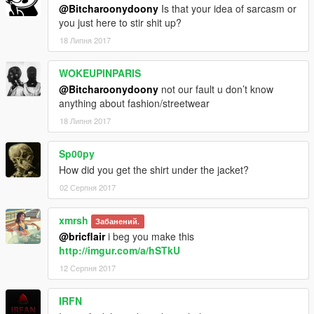
@Bitcharoonydoony
Is that your idea of sarcasm or
you just here to stir shit up?
18 Липня 2017
WOKEUPINPARIS
@Bitcharoonydoony
not our fault u don’t know
anything about fashion/streetwear
18 Липня 2017
Sp00py
How did you get the shirt under the jacket?
02 Серпня 2017
xmrsh
Забанений.
@bricflair
i beg you make this
http://imgur.com/a/hSTkU
12 Серпня 2017
IRFN