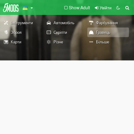
Show Adult
Увійти
Інструменти
Автомобіль
Фарбування
Зброя
Скріпти
Гравець
Карти
Різне
Більше