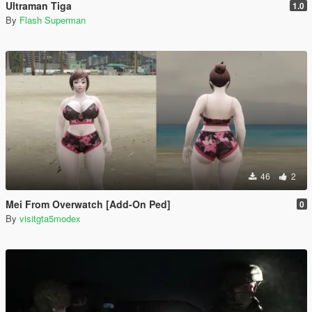
Ultraman Tiga
1.0
By
Flash Superman
46
2
Mei From Overwatch [Add-On Ped]
0
By
visitgta5modex