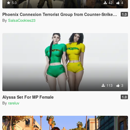
5.0
42
4
Phoenix Connexion Terrorist Group from Counter-Strike: Global Offensive (Shattered Web + Broken Fang skins included)
1.0
By
SalsaCookies23
113
3
Alyssa Set For MP Female
1.0
By
rareluv