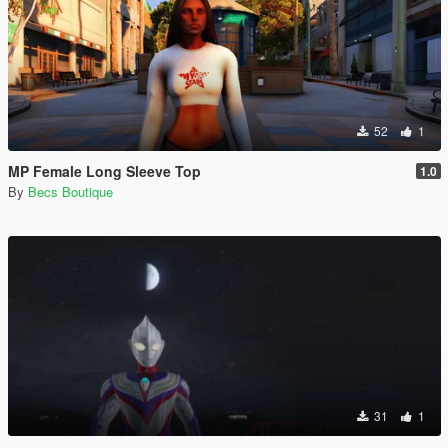
52
1
MP Female Long Sleeve Top
1.0
By
Becs Boutique
31
1