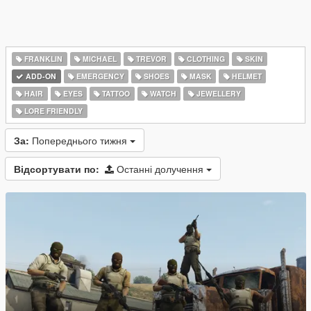
FRANKLIN
MICHAEL
TREVOR
CLOTHING
SKIN
ADD-ON
EMERGENCY
SHOES
MASK
HELMET
HAIR
EYES
TATTOO
WATCH
JEWELLERY
LORE FRIENDLY
За:
Попереднього тижня
Відсортувати по:
Останні долучення