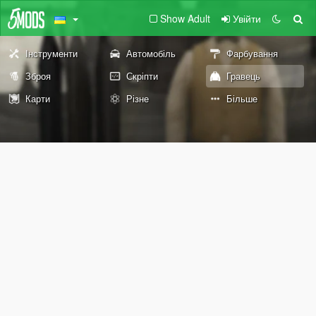
Show Adult
Увійти
Інструменти
Автомобіль
Фарбування
Зброя
Скріпти
Гравець
Карти
Різне
Більше