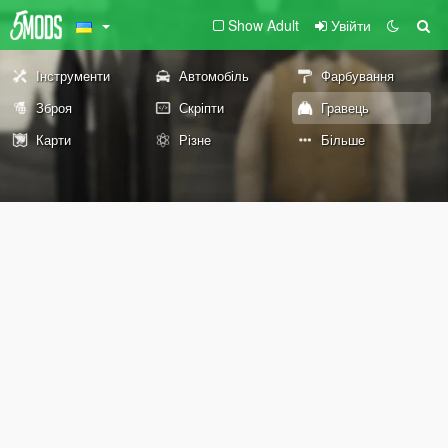
Show Adult
Увійти
Інструменти
Автомобіль
Фарбування
Зброя
Скріпти
Гравець
Карти
Різне
Більше