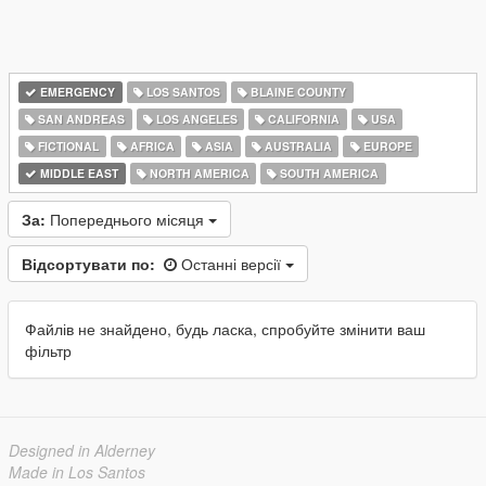
EMERGENCY
LOS SANTOS
BLAINE COUNTY
SAN ANDREAS
LOS ANGELES
CALIFORNIA
USA
FICTIONAL
AFRICA
ASIA
AUSTRALIA
EUROPE
MIDDLE EAST
NORTH AMERICA
SOUTH AMERICA
За:
Попереднього місяця
Відсортувати по:
Останні версії
Файлів не знайдено, будь ласка, спробуйте змінити ваш
фільтр
Designed in Alderney
Made in Los Santos