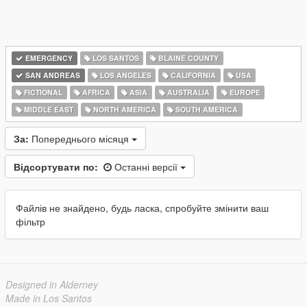
EMERGENCY
LOS SANTOS
BLAINE COUNTY
SAN ANDREAS
LOS ANGELES
CALIFORNIA
USA
FICTIONAL
AFRICA
ASIA
AUSTRALIA
EUROPE
MIDDLE EAST
NORTH AMERICA
SOUTH AMERICA
За:
Попереднього місяця
Відсортувати по:
Останні версії
Файлів не знайдено, будь ласка, спробуйте змінити ваш
фільтр
Designed in Alderney
Made in Los Santos