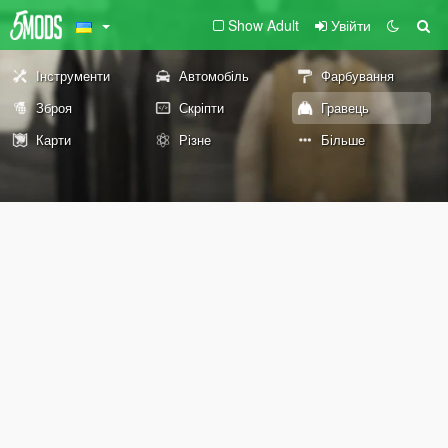
Show Adult
Увійти
Інструменти
Автомобіль
Фарбування
Зброя
Скріпти
Гравець
Карти
Різне
Більше