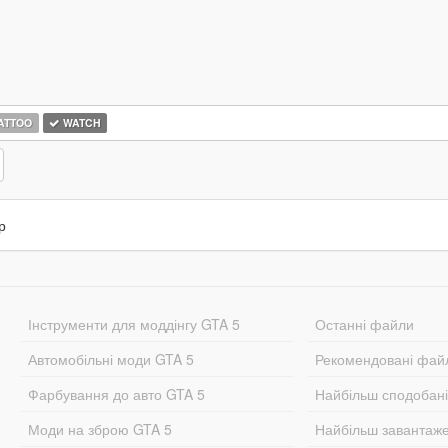
ATTOO
WATCH
р
Інструменти для моддінгу GTA 5
Останні файли
Автомобільні моди GTA 5
Рекомендовані фай
Фарбування до авто GTA 5
Найбільш сподобан
Моди на зброю GTA 5
Найбільш завантаж