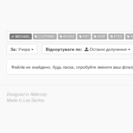
MICHAEL
CLOTHING
SHOES
HAT
HAIR
EYES
T
За:
Учора
Відсортувати по:
Останні долучення
Файлів не знайдено, будь ласка, спробуйте змінити ваш фільт
Designed in Alderney
Made in Los Santos