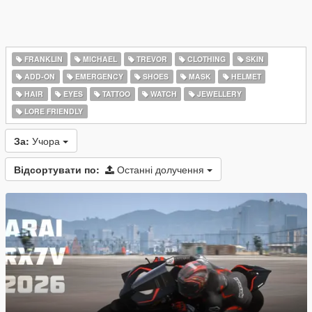
FRANKLIN
MICHAEL
TREVOR
CLOTHING
SKIN
ADD-ON
EMERGENCY
SHOES
MASK
HELMET
HAIR
EYES
TATTOO
WATCH
JEWELLERY
LORE FRIENDLY
За:
Учора
Відсортувати по:
Останні долучення