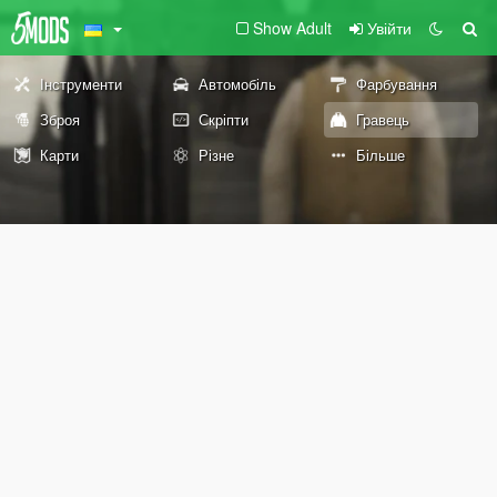
Show Adult
Увійти
Інструменти
Автомобіль
Фарбування
Зброя
Скріпти
Гравець
Карти
Різне
Більше