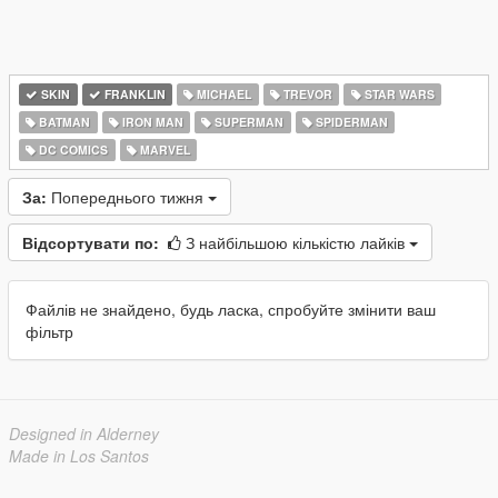
SKIN
FRANKLIN
MICHAEL
TREVOR
STAR WARS
BATMAN
IRON MAN
SUPERMAN
SPIDERMAN
DC COMICS
MARVEL
За:
Попереднього тижня
Відсортувати по:
З найбільшою кількістю лайків
Файлів не знайдено, будь ласка, спробуйте змінити ваш
фільтр
Designed in Alderney
Made in Los Santos