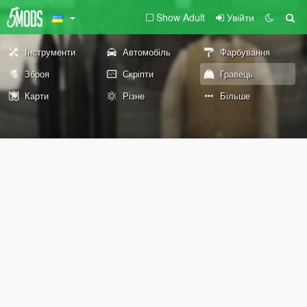
Show Adult
Увійти
Інструменти
Автомобіль
Фарбування
Зброя
Скріпти
Гравець
Карти
Різне
Більше