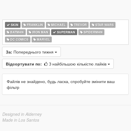
SKIN
FRANKLIN
MICHAEL
TREVOR
STAR WARS
BATMAN
IRON MAN
SUPERMAN
SPIDERMAN
DC COMICS
MARVEL
За:
Попереднього тижня
Відсортувати по:
З найбільшою кількістю лайків
Файлів не знайдено, будь ласка, спробуйте змінити ваш
фільтр
Designed in Alderney
Made in Los Santos