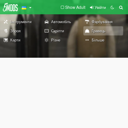
Show Adult
Увійти
Інструменти
Автомобіль
Фарбування
Зброя
Скріпти
Гравець
Карти
Різне
Більше