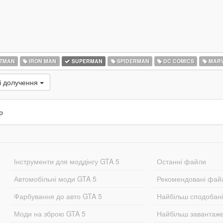
TMAN
IRON MAN
SUPERMAN
SPIDERMAN
DC COMICS
MARV
і долучення
р
Інструменти для моддінгу GTA 5
Останні файли
Автомобільні моди GTA 5
Рекомендовані фай
Фарбування до авто GTA 5
Найбільш сподобан
Моди на зброю GTA 5
Найбільш завантаж