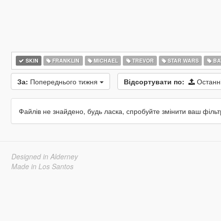
SKIN
FRANKLIN
MICHAEL
TREVOR
STAR WARS
BA
За:
Попереднього тижня
Відсортувати по:
Останн
Файлів не знайдено, будь ласка, спробуйте змінити ваш фільт
Designed in Alderney
Made in Los Santos