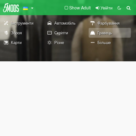
Show Adult
Увійти
Інструменти
Автомобіль
Фарбування
Зброя
Скріпти
Гравець
Карти
Різне
Більше