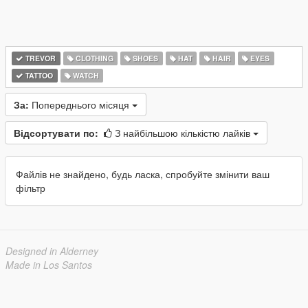
TREVOR
CLOTHING
SHOES
HAT
HAIR
EYES
TATTOO
WATCH
За:
Попереднього місяця
Відсортувати по:
З найбільшою кількістю лайків
Файлів не знайдено, будь ласка, спробуйте змінити ваш
фільтр
Designed in Alderney
Made in Los Santos