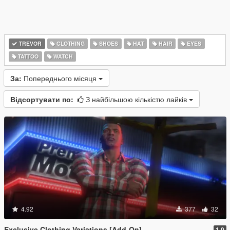
TREVOR
CLOTHING
SHOES
HAT
HAIR
EYES
TATTOO
WATCH
За:
Попереднього місяця
Відсортувати по:
З найбільшою кількістю лайків
4.92
377
32
Exclusive Clothing Variations [Add-On]
1.0