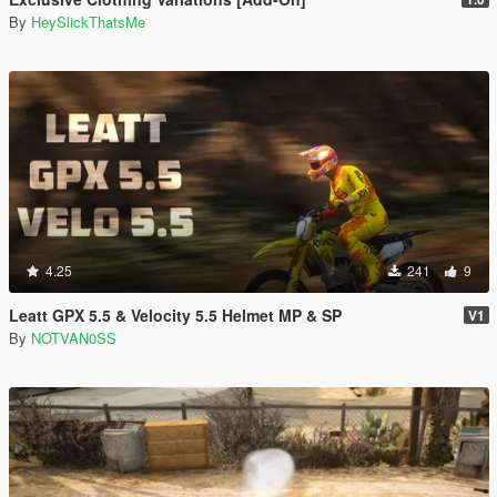
By
HeySlickThatsMe
4.25
241
9
Leatt GPX 5.5 & Velocity 5.5 Helmet MP & SP
V1
By
NOTVAN0SS