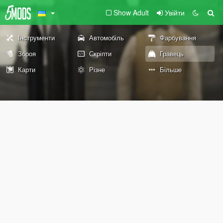
Show Adult
Увійти
Інструменти
Автомобіль
Фарбування
Зброя
Скріпти
Гравець
Карти
Різне
Більше