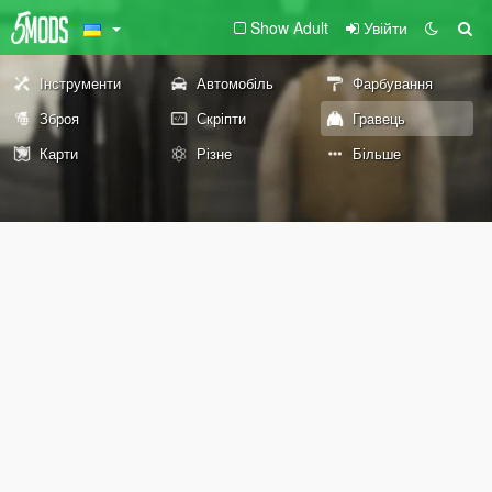
Show Adult
Увійти
Інструменти
Автомобіль
Фарбування
Зброя
Скріпти
Гравець
Карти
Різне
Більше