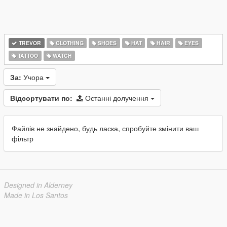
TREVOR
CLOTHING
SHOES
HAT
HAIR
EYES
TATTOO
WATCH
За:
Учора
Відсортувати по:
Останні долучення
Файлів не знайдено, будь ласка, спробуйте змінити ваш
фільтр
Designed in Alderney
Made in Los Santos