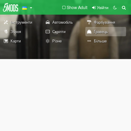
Show Adult
Увійти
Інструменти
Автомобіль
Фарбування
Зброя
Скріпти
Гравець
Карти
Різне
Більше