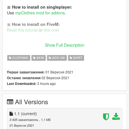
🎀
How to install on singleplayer:
Use
mpClothes mod for addons
.
🎀
How to install on FiveM:
Read this tutorial
or
this one!
It is Cyberpunk 2077 conversion to GTA V 💜 Follow me for
Show Full Description
more mods in the future!
CLOTHING
SKIN
ADD-ON
SHIRT
01 Вересня 2021
Перше завантаження:
02 Вересня 2021
Останнє оновлення
3 hours ago
Last Downloaded:
All Versions
1.1
(current)
3 405 завантажень
, 1,1 МБ
01 Вересня 2021