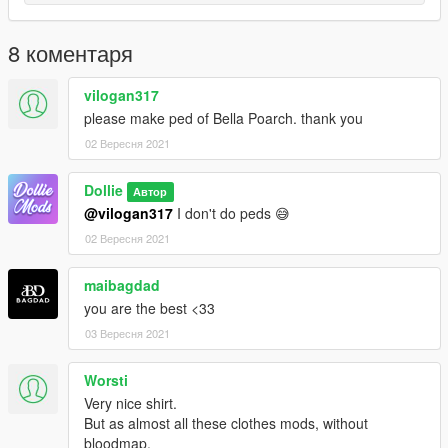
8 коментаря
vilogan317
please make ped of Bella Poarch. thank you
02 Вересня 2021
Dollie
Автор
@vilogan317
I don't do peds 😅
02 Вересня 2021
maibagdad
you are the best <33
03 Вересня 2021
Worsti
Very nice shirt.
But as almost all these clothes mods, without
bloodmap.