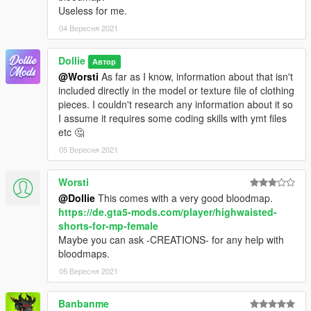
Useless for me.
04 Вересня 2021
Dollie
Автор
@Worsti
As far as I know, information about that isn't
included directly in the model or texture file of clothing
pieces. I couldn't research any information about it so
I assume it requires some coding skills with ymt files
etc 🤔
05 Вересня 2021
Worsti
@Dollie
This comes with a very good bloodmap.
https://de.gta5-mods.com/player/highwaisted-
shorts-for-mp-female
Maybe you can ask -CREATIONS- for any help with
bloodmaps.
05 Вересня 2021
Banbanme