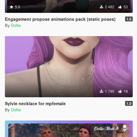
5.0
2 482
53
Engagement propose animations pack (static poses)
1.0
By
Dollie
1 195
18
Sylvie necklace for mpfemale
1.0
By
Dollie