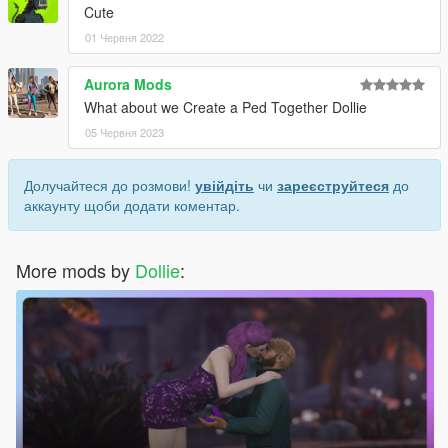
Cute
01 Червня 2022
Aurora Mods
What about we Create a Ped Together Dollie
05 Червня 2023
Долучайтеся до розмови!
увійдіть
чи
зареєструйтеся
до
аккаунту щоби додати коментар.
More mods by
Dollie
: