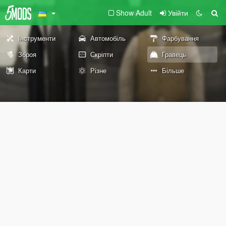
Show Adult
Увійти
Інструменти
Автомобіль
Фарбування
Зброя
Скріпти
Гравець
Карти
Різне
Більше