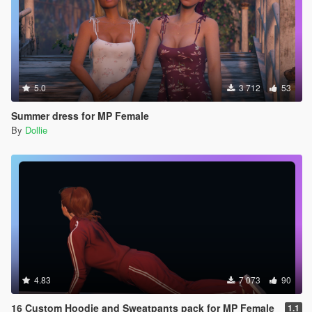
5.0
3 712
53
Summer dress for MP Female
By
Dollie
4.83
7 073
90
16 Custom Hoodie and Sweatpants pack for MP Female
1.1