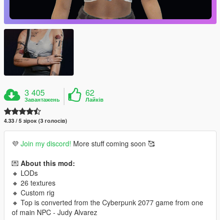
3 405
62
Завантажень
Лайків
4.33 / 5 зірок (3 голосів)
💜
Join my discord!
More stuff coming soon 🥰
💌
About this mod:
🔸 LODs
🔸 26 textures
🔸 Custom rig
🔸 Top is converted from the Cyberpunk 2077 game from one
of main NPC - Judy Alvarez