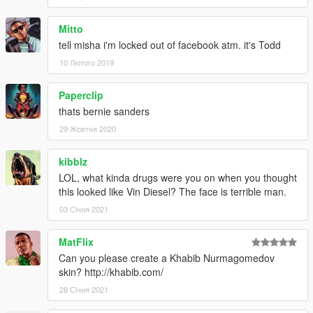
Mitto
tell misha i'm locked out of facebook atm. it's Todd
10 Лютого 2019
Paperclip
thats bernie sanders
29 Жовтня 2020
kibblz
LOL, what kinda drugs were you on when you thought
this looked like Vin Diesel? The face is terrible man.
03 Січня 2021
MatFlix
Can you please create a Khabib Nurmagomedov
skin? http://khabib.com/
28 Січня 2021