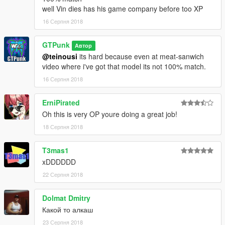
well Vin dies has his game company before too XP
16 Серпня 2018
GTPunk
Автор
@teinousi
its hard because even at meat-sanwich
video where i've got that model its not 100% match.
16 Серпня 2018
ErniPirated
Oh this is very OP youre doing a great job!
18 Серпня 2018
T3mas1
xDDDDDD
22 Серпня 2018
Dolmat Dmitry
Какой то алкаш
23 Серпня 2018