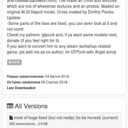
and-cheese-sandwich.html). I've made an UVW and textures,
which are mix of wheelman textures and an photos. Maded on
original Al-Di-Napoli model. Cross maded by Dmitriy Pavlov.
Update:
-Some parts of the face are fixed, you can even look at it and
not vomit
Check my patreon /gtpunk and, if ya want some models next,
donate (if you feel right for it).
If you want to convert him to any steam workshop-related
game, pls add me as co-author, im GTPunk with Angel emoji
SKIN
04 Квітня 2018
Перше завантаження:
09 Серпня 2018
Останнє оновлення
Last Downloaded:
All Versions
most of bugs fixed (but not really) (to be honest)
(current)
826 завантажень
, 2,9 МБ