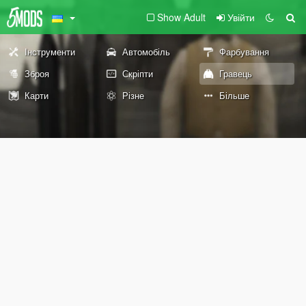
Show Adult
Увійти
Інструменти
Автомобіль
Фарбування
Зброя
Скріпти
Гравець
Карти
Різне
Більше