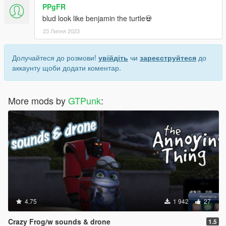
PPgFR
blud look like benjamin the turtle💀
23 Липня 2023
Долучайтеся до розмови!
увійдіть
чи
зареєструйтеся
до
аккаунту щоби додати коментар.
More mods by
GTPunk
:
4.75
1 942
27
Crazy Frog/w sounds & drone
1.5