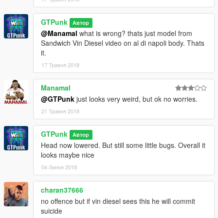
GTPunk
Автор
@Manamal
what is wrong? thats just model from
Sandwich Vin Diesel video on al di napoli body. Thats
it.
17 Травня 2018
Manamal
@GTPunk
just looks very weird, but ok no worries.
21 Травня 2018
GTPunk
Автор
Head now lowered. But still some little bugs. Overall it
looks maybe nice
04 Липня 2018
charan37666
no offence but if vin diesel sees this he will commit
suicide