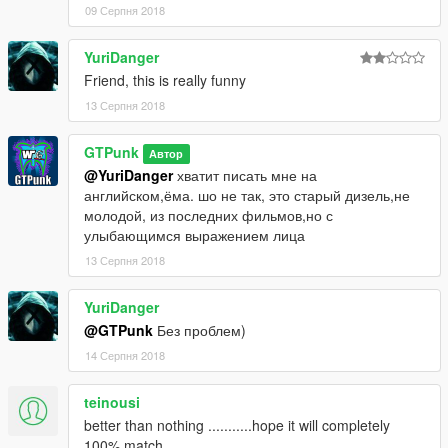
09 Серпня 2018
YuriDanger
Friend, this is really funny
13 Серпня 2018
GTPunk
Автор
@YuriDanger
хватит писать мне на
английском,ёма. шо не так, это старый дизель,не
молодой, из последних фильмов,но с
улыбающимся выражением лица
13 Серпня 2018
YuriDanger
@GTPunk
Без проблем)
14 Серпня 2018
teinousi
better than nothing ...........hope it will completely
100% match