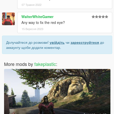
07 Травня 2022
WalterWhiteGamer
Any way to fix the red eye?
15 Вересня 2023
Долучайтеся до розмови!
увійдіть
чи
зареєструйтеся
до
аккаунту щоби додати коментар.
More mods by
fakeplastic
: