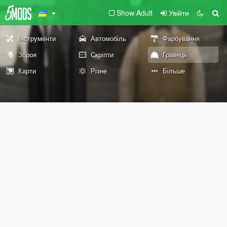
Show Adult
Увійти
Інструменти
Автомобіль
Фарбування
Зброя
Скріпти
Гравець
Карти
Різне
Більше