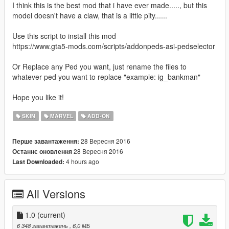
I think this is the best mod that i have ever made....., but this
model doesn't have a claw, that is a little pity......
Use this script to install this mod
https://www.gta5-mods.com/scripts/addonpeds-asi-pedselector
Or Replace any Ped you want, just rename the files to
whatever ped you want to replace "example: ig_bankman"
Hope you like it!
SKIN
MARVEL
ADD-ON
28 Вересня 2016
Перше завантаження:
28 Вересня 2016
Останнє оновлення
4 hours ago
Last Downloaded:
All Versions
1.0
(current)
6 348 завантажень
, 6,0 МБ