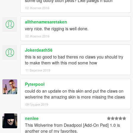
some big booty bitch peds? Like pawgs n such
02 Жовтня 2016
allthenamesaretaken
very nice. the rigging is well done.
02 Жовтня 2016
Jokerdeath56
this is so good to bad theres no claws you should try
to make them with this mod some how
11 Березня 2019
Pyterpool
could do an update on this skin and put the claws on
wolverine the amazing skin is more missing the claws
09 Грудня 2019
nenlee
This Wolverine from Deadpool [Add-On Ped] 1.0 is
another one of my favorites.