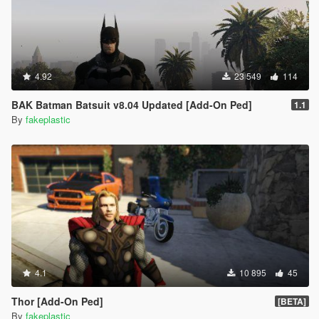
4.92
23 549
114
BAK Batman Batsuit v8.04 Updated [Add-On Ped]
1.1
By
fakeplastic
4.1
10 895
45
Thor [Add-On Ped]
[BETA]
By
fakeplastic