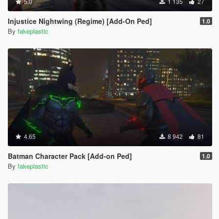
5.0
1 135
27
Injustice Nightwing (Regime) [Add-On Ped]
1.0
By
fakeplastic
4.65
8 942
81
Batman Character Pack [Add-on Ped]
1.0
By
fakeplastic