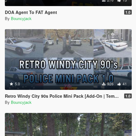
DOA Agent To FAT Agent
1.0
By
Bouncyjack
5.0
926
41
Retro Windy City 90s Police Mini Pack [Add-On | Templates]
1.0
By
Bouncyjack