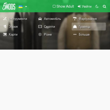
Show Adult
Увійти
Інструменти
Автомобіль
Фарбування
Зброя
Скріпти
Гравець
Карти
Різне
Більше