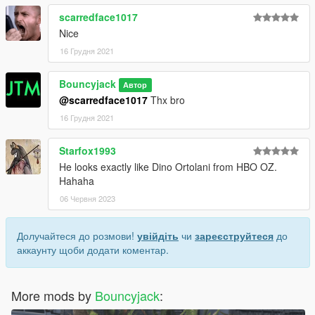
scarredface1017
Nice
16 Грудня 2021
Bouncyjack
Автор
@scarredface1017
Thx bro
16 Грудня 2021
Starfox1993
He looks exactly like Dino Ortolani from HBO OZ.
Hahaha
06 Червня 2023
Долучайтеся до розмови!
увійдіть
чи
зареєструйтеся
до
аккаунту щоби додати коментар.
More mods by
Bouncyjack
: