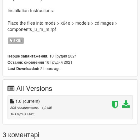
Installation Instructions:
Place the files into mods > x64e > models > cdimages >
components_u_m_m.rpf
SKIN
10 Грудня 2021
Перше завантаження:
16 Грудня 2021
Останнє оновлення
2 hours ago
Last Downloaded:
All Versions
1.0
(current)
308 завантажень
, 1,9 МБ
10 Грудня 2021
3 коментарі