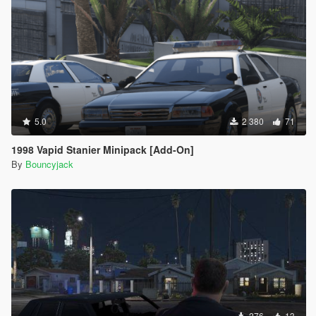
5.0
2 380
71
1998 Vapid Stanier Minipack [Add-On]
By
Bouncyjack
276
13