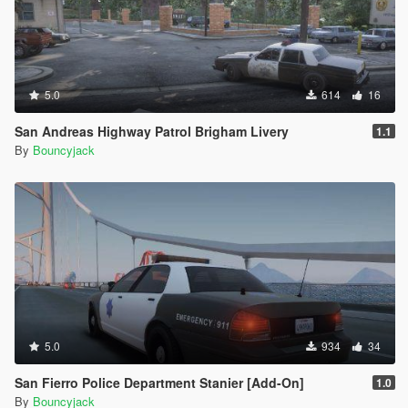
5.0
614
16
San Andreas Highway Patrol Brigham Livery
1.1
By
Bouncyjack
5.0
934
34
San Fierro Police Department Stanier [Add-On]
1.0
By
Bouncyjack