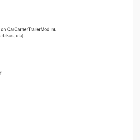
 on CarCarrierTrailerMod.ini.
rbikes, etc).
f