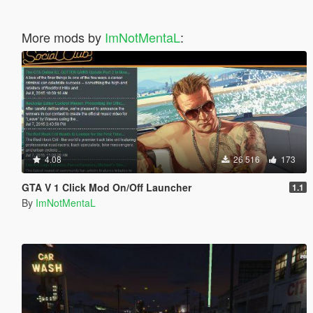
More mods by
ImNotMentaL
:
4.08
26 516
173
GTA V 1 Click Mod On/Off Launcher
1.1
By
ImNotMentaL