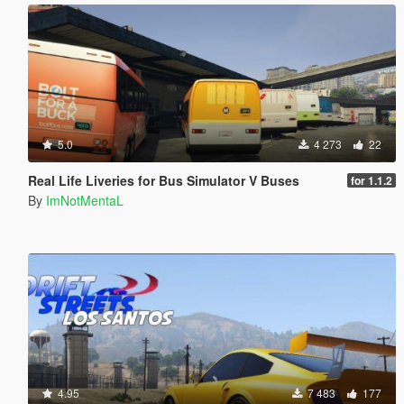
5.0
4 273
22
Real Life Liveries for Bus Simulator V Buses
for 1.1.2
By
ImNotMentaL
4.95
7 483
177