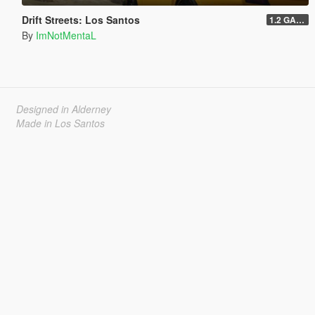
Drift Streets: Los Santos
1.2 GAME OVER
By
ImNotMentaL
Designed in Alderney
Made in Los Santos