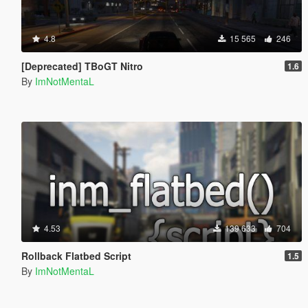
4.8
15 565
246
[Deprecated] TBoGT Nitro
1.6
By
ImNotMentaL
4.53
139 633
704
Rollback Flatbed Script
1.5
By
ImNotMentaL