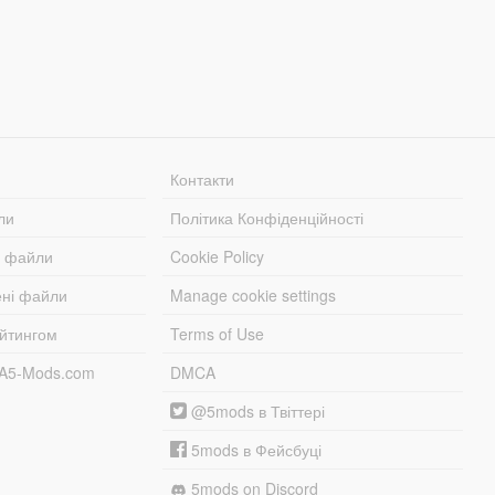
Контакти
ли
Політика Конфіденційності
і файли
Cookie Policy
ені файли
Manage cookie settings
ейтингом
Terms of Use
TA5-Mods.com
DMCA
@5mods в Твіттері
5mods в Фейсбуці
5mods on Discord