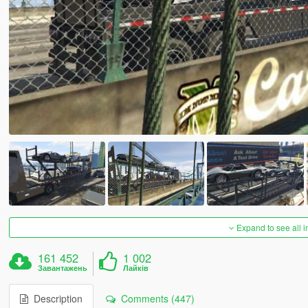
Expand to see all 
161 452
1 002
Завантажень
Лайків
Description
Comments (447)