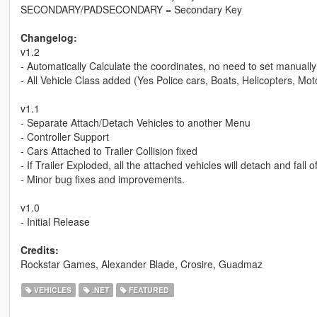
SECONDARY/PADSECONDARY = Secondary Key
Changelog:
v1.2
- Automatically Calculate the coordinates, no need to set manually
- All Vehicle Class added (Yes Police cars, Boats, Helicopters, Moto
v1.1
- Separate Attach/Detach Vehicles to another Menu
- Controller Support
- Cars Attached to Trailer Collision fixed
- If Trailer Exploded, all the attached vehicles will detach and fall of
- Minor bug fixes and improvements.
v1.0
- Initial Release
Credits:
Rockstar Games, Alexander Blade, Crosire, Guadmaz
VEHICLES
.NET
FEATURED