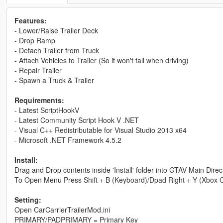
Features:
- Lower/Raise Trailer Deck
- Drop Ramp
- Detach Trailer from Truck
- Attach Vehicles to Trailer (So it won't fall when driving)
- Repair Trailer
- Spawn a Truck & Trailer
Requirements:
- Latest ScriptHookV
- Latest Community Script Hook V .NET
- Visual C++ Redistributable for Visual Studio 2013 x64
- Microsoft .NET Framework 4.5.2
Install:
Drag and Drop contents inside 'Install' folder into GTAV Main Direc
To Open Menu Press Shift + B (Keyboard)/Dpad Right + Y (Xbox Con
Setting:
Open CarCarrierTrailerMod.ini
PRIMARY/PADPRIMARY = Primary Key