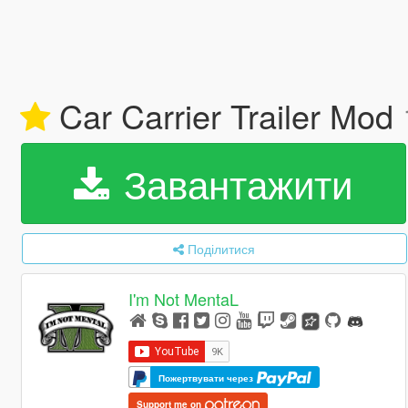
Car Carrier Trailer Mod
Завантажити
Поділитися
I'm Not MentaL
Пожертвувати через
Support me on