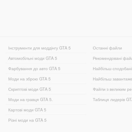
Інструменти для моддінгу GTA 5
Останні файли
Автомобільні моди GTA 5
Рекомендовані фай
Фарбування до авто GTA 5
Найбільш сподобан
Моди на зброю GTA 5
Найбільш завантаж
Скриптові моди GTA 5
Файли з великим р
Моди на гравця GTA 5.
Таблиця лидерів G
Картові моди GTA 5
Різні моди на GTA 5