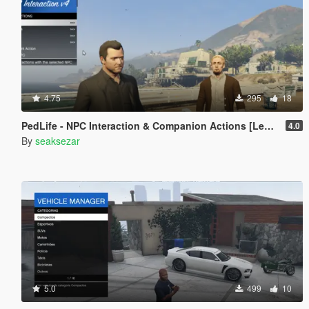
4.75
295
18
PedLife - NPC Interaction & Companion Actions [Legacy]
4.0
By
seaksezar
5.0
499
10