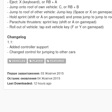
- Eject: X (keyboard), or RB + A
- Jump onto roof of own vehicle: C, or RB + B
- Jump to roof of other vehicle: Jump key (Space or X on gamepa
- Hold sprint (shift or A on gamepad) and press jump to jump to ro
- Parachute thrusters: sprint key (shift or A on gamepad)
- Roll out of vehicle: tap exit vehicle key (F or Y on gamepad)
Changelog
1.1:
- Added controller support
- Changed control for jumping to other cars
VEHICLES
PLAYER
FEATURED
03 Жовтня 2015
Перше завантаження:
04 Жовтня 2015
Останнє оновлення
12 hours ago
Last Downloaded: