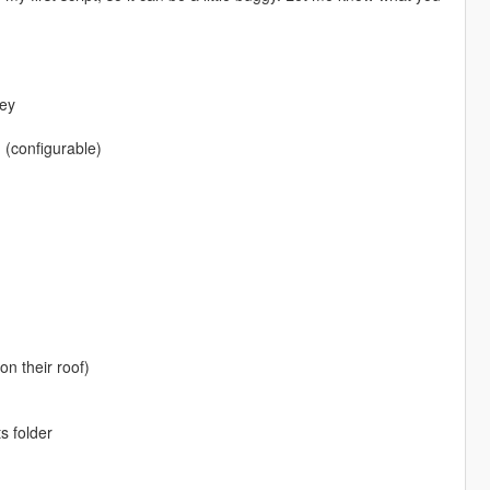
key
 (configurable)
on their roof)
s folder