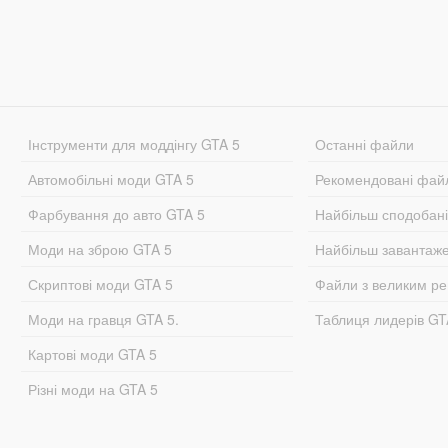
Інструменти для моддінгу GTA 5
Останні файли
Автомобільні моди GTA 5
Рекомендовані фай
Фарбування до авто GTA 5
Найбільш сподобан
Моди на зброю GTA 5
Найбільш завантаж
Скриптові моди GTA 5
Файли з великим р
Моди на гравця GTA 5.
Таблиця лидерів G
Картові моди GTA 5
Різні моди на GTA 5