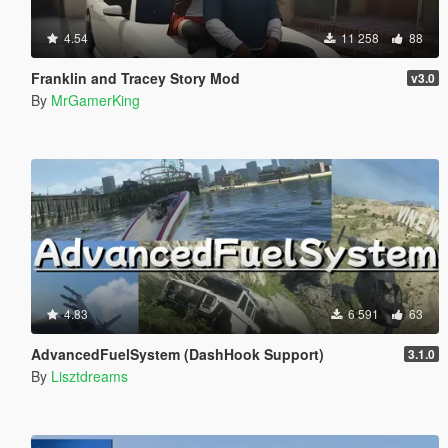
4.54
11 258
88
Franklin and Tracey Story Mod
v3.0
By
MrGamerKing
4.83
6 591
63
AdvancedFuelSystem (DashHook Support)
3.1.0
By
Lisztdreams