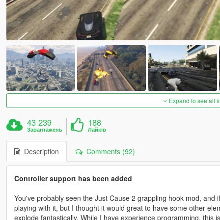
Expand to see all 
43 239
188
Завантажень
Лайків
Description
Comments (92)
Controller support has been added
You've probably seen the Just Cause 2 grappling hook mod, and if y
playing with it, but I thought it would great to have some other el
explode fantastically. While I have experience programming, this is 