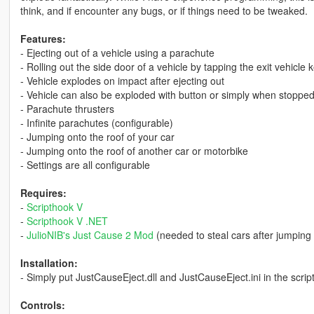
think, and if encounter any bugs, or if things need to be tweaked.
Features:
- Ejecting out of a vehicle using a parachute
- Rolling out the side door of a vehicle by tapping the exit vehicle 
- Vehicle explodes on impact after ejecting out
- Vehicle can also be exploded with button or simply when stopped
- Parachute thrusters
- Infinite parachutes (configurable)
- Jumping onto the roof of your car
- Jumping onto the roof of another car or motorbike
- Settings are all configurable
Requires:
-
Scripthook V
-
Scripthook V .NET
-
JulioNIB's Just Cause 2 Mod
(needed to steal cars after jumping 
Installation:
- Simply put JustCauseEject.dll and JustCauseEject.ini in the script
Controls: