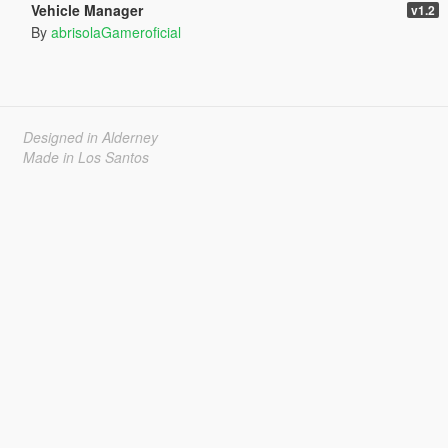
Vehicle Manager
v1.2
By
abrisolaGameroficial
Designed in Alderney
Made in Los Santos