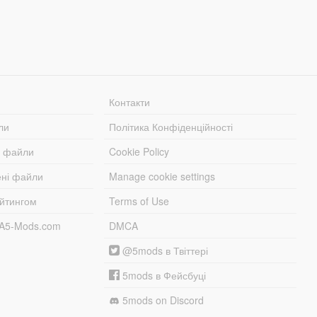
Контакти
ли
Політика Конфіденційності
і файли
Cookie Policy
ені файли
Manage cookie settings
ейтингом
Terms of Use
TA5-Mods.com
DMCA
@5mods в Твіттері
5mods в Фейсбуці
5mods on Discord