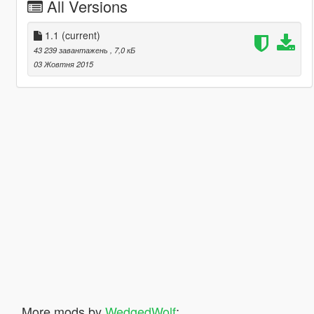
All Versions
1.1
(current)
43 239 завантажень
, 7,0 кБ
03 Жовтня 2015
More mods by
WedgedWolf
: