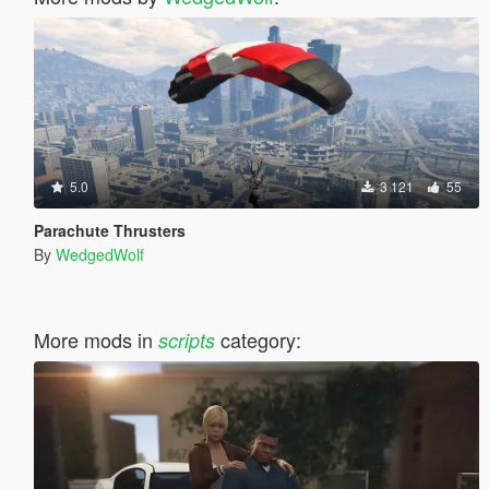
5.0
3 121
55
Parachute Thrusters
By
WedgedWolf
More mods in
category:
scripts