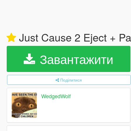
Just Cause 2 Eject + Pa
Завантажити
Поділитися
WedgedWolf