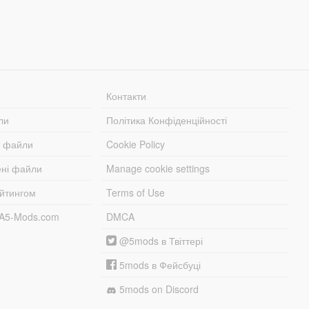
Контакти
ли
Політика Конфіденційності
і файли
Cookie Policy
ені файли
Manage cookie settings
ейтингом
Terms of Use
TA5-Mods.com
DMCA
@5mods в Твіттері
5mods в Фейсбуці
5mods on Discord