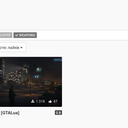
LAYER
WEAPONS
істю лайків
1 318
47
D [GTALua]
0.9