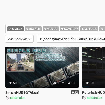
GTALUA
TRAINER
MISSION
GAMEPLAY
VEHICLES
P
За:
Весь час
Відсортувати по:
З найбільшою кільк
5.0
1 579
51
5.0
SimpleHUD [GTALua]
FuturisticHU
0.92
By
sodanakin
By
sodanakin