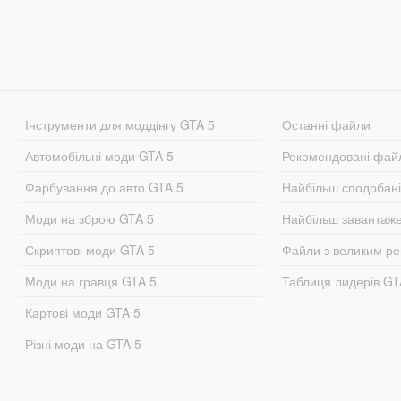
Інструменти для моддінгу GTA 5
Останні файли
Автомобільні моди GTA 5
Рекомендовані фай
Фарбування до авто GTA 5
Найбільш сподобан
Моди на зброю GTA 5
Найбільш завантаж
Скриптові моди GTA 5
Файли з великим р
Моди на гравця GTA 5.
Таблиця лидерів G
Картові моди GTA 5
Різні моди на GTA 5