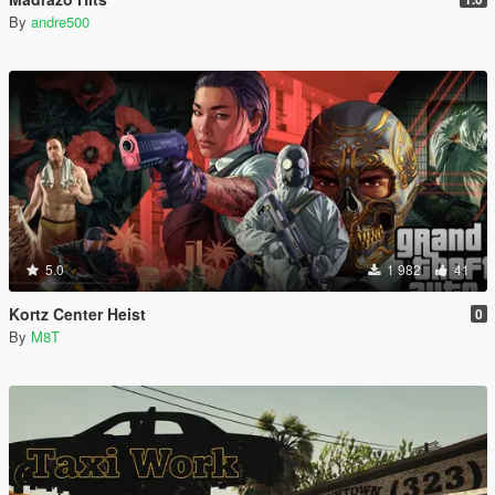
By
andre500
5.0
1 982
41
Kortz Center Heist
0
By
M8T