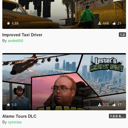
4.88
448
21
Improved Taxi Driver
1.0
By
andre500
5.0
315
17
Alamo Tours DLC
1.0.0 Alpha
By
nytoniaz