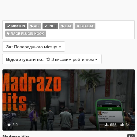
MISSION
ASI
.NET
LUA
GTALUA
RAGE PLUGIN HOOK
За:
Попереднього місяця
Відсортувати по:
З високим рейтингом
5.0
658
34
Madrazo Hits
1.0