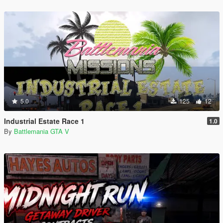
5.0
125
12
Industrial Estate Race 1
1.0
By
Battlemania GTA V