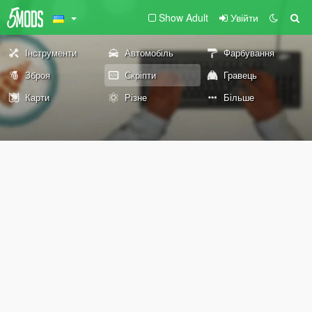
Show Adult
Увійти
Інструменти
Автомобіль
Фарбування
Зброя
Скріпти
Гравець
Карти
Різне
Більше