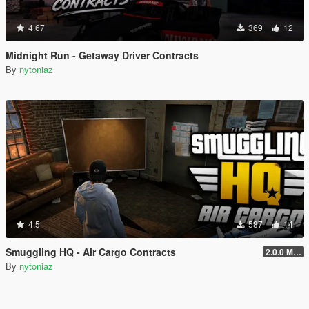
4.67
369
12
Midnight Run - Getaway Driver Contracts
By
nytoniaz
4.5
587
14
Smuggling HQ - Air Cargo Contracts
2.0.0 Menu + New Missions
By
nytoniaz