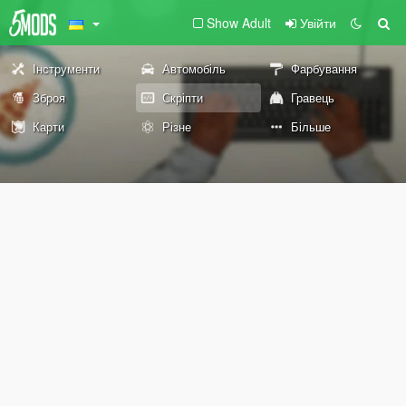
Show Adult
Увійти
Інструменти
Автомобіль
Фарбування
Зброя
Скріпти
Гравець
Карти
Різне
Більше