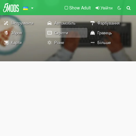
Show Adult
Увійти
Інструменти
Автомобіль
Фарбування
Зброя
Скріпти
Гравець
Карти
Різне
Більше