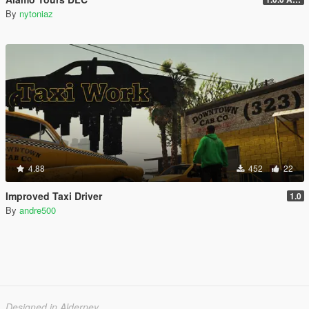
By
nytoniaz
4.88
452
22
Improved Taxi Driver
1.0
By
andre500
Designed in Alderney