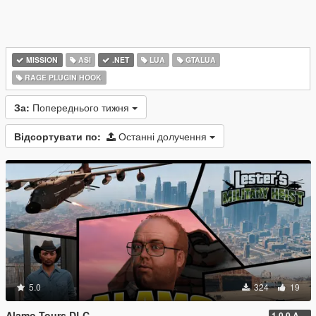
MISSION
ASI
.NET
LUA
GTALUA
RAGE PLUGIN HOOK
За:
Попереднього тижня
Відсортувати по:
Останні долучення
5.0
324
19
Alamo Tours DLC
1.0.0 Alpha