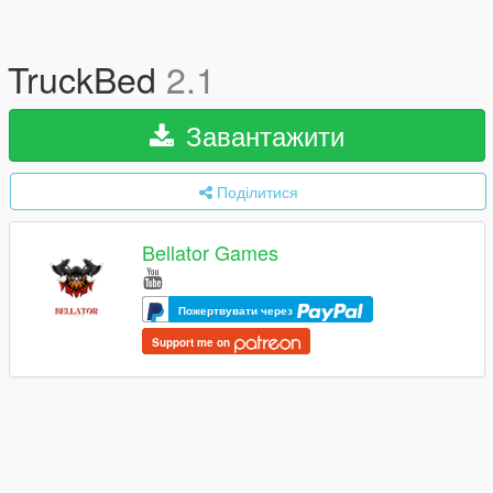
TruckBed
2.1
Завантажити
Поділитися
Bellator Games
Пожертвувати через
Support me on