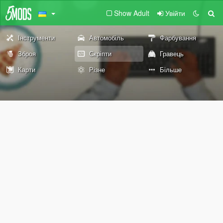
Show Adult
Увійти
Інструменти
Автомобіль
Фарбування
Зброя
Скріпти
Гравець
Карти
Різне
Більше