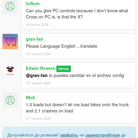
fuffum
Can you give PC controls because I don't know what
Cross on PC is, is that the X?
24 Квітня 2026
gtav-fan
Please Language English....translate
23 Червня 2026
Edwin Rosero
Автор
@gtav-fan
lo puedes cambiar en el archivo config
23 Червня 2026
Nlck
1.0 loads but doesn't let me load bikes onto the truck
and 2.1 crashes on load
27 Червня 2026
Долучайтеся до розмови!
увійдіть
чи
зареєструйтеся
до