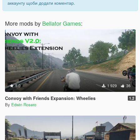
аккаунту щоби додати коментар.
More mods by
Bellator Games
:
5.0
1 929
36
Convoy with Friends Expansion: Wheelies
1.2
By
Edwin Rosero