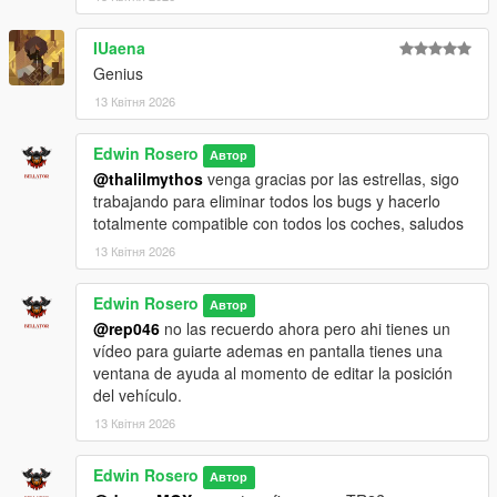
Mover Y adelante atras en ajuste: D-pad izquierda o
derecha
IUaena
Mover X lateral en ajuste: L1 o LB mas D-pad izquierda
Genius
o derecha, o LeftShift mas flechas en teclado
13 Квітня 2026
Update 2.1 Nuevo
Edwin Rosero
Автор
Se agrego todos los huesos de todos los autos, ahora ya
@thalilmythos
venga gracias por las estrellas, sigo
no se hundiran mas al momento de desenganchar el
trabajando para eliminar todos los bugs y hacerlo
vehiculo.
totalmente compatible con todos los coches, saludos
Correcciones menores del codigo para mejorar el
13 Квітня 2026
rendimiento.
Edwin Rosero
Автор
Requisitos
@rep046
no las recuerdo ahora pero ahi tienes un
vídeo para guiarte ademas en pantalla tienes una
GTA V actualizado
ventana de ayuda al momento de editar la posición
ScriptHookV
del vehículo.
ScriptHookVDotNet3
13 Квітня 2026
Instalacion
Edwin Rosero
Автор