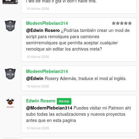
I will be mad if gta vi don't have this.
16 Квітня 2026
ModernPlebeian314
@Edwin Rosero
¿Podrías también crear un mod de
script para remolques para camiones
semirremolques que permita aceptar cualquier
remolque sin editar los archivos meta?
16 Квітня 2026
ModernPlebeian314
@Edwin
Rosery Además, traduce el mod al inglés.
16 Квітня 2026
Edwin Rosero
Автор
@ModernPlebeian314
Puedes visitar mi Patreon ahi
subo todas las actualizaciones y nuevos proyectos
antes que en esta pagina
19 Квітня 2026