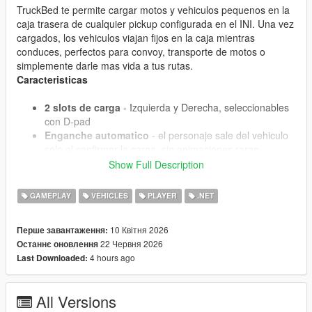
TruckBed te permite cargar motos y vehiculos pequenos en la
caja trasera de cualquier pickup configurada en el INI. Una vez
cargados, los vehiculos viajan fijos en la caja mientras
conduces, perfectos para convoy, transporte de motos o
simplemente darle mas vida a tus rutas.
Caracteristicas
2 slots de carga
- Izquierda y Derecha, seleccionables
con D-pad
Enganche automatico
- el personaje sale del vehiculo
solo al confirmar la carga, sin animaciones raras
Desenganche a pie
- baja desde fuera de la pickup, la
Show Full Description
moto aparece al lado lista para manejar
Deteccion inteligente de slot
- si tienes dos motos
GAMEPLAY
VEHICLES
PLAYER
.NET
cargadas, detecta automaticamente la mas cercana al
jugador para el desenganche
10 Квітня 2026
Перше завантаження:
Posicion de spawn configurable
- define en el INI a
22 Червня 2026
Останнє оновлення
que distancia y en que direccion aparece la moto al
4 hours ago
Last Downloaded:
bajarla
Ajuste de posicion en vivo en los 3 ejes
- calibra X, Y
y Z directamente en el juego sin recompilar ni reiniciar
All Versions
Boton modificador para eje lateral
- L1/LB activa el