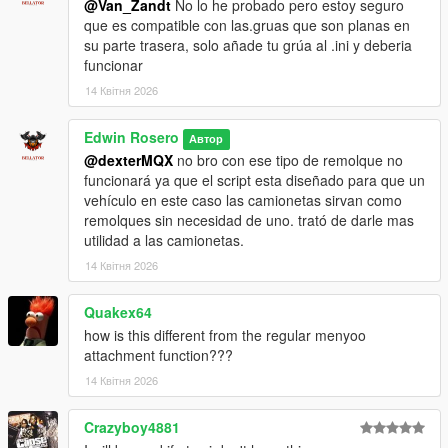
@Van_Zandt
No lo he probado pero estoy seguro
Ajuste de posicion en vivo
que es compatible con las.gruas que son planas en
su parte trasera, solo añade tu grúa al .ini y deberia
A pie, acercate a la moto enganchada, menos de 6
funcionar
metros de la pickup
14 Квітня 2026
Presiona bocina para entrar al modo ajuste
Usa el D-pad para mover la posicion: arriba o abajo para
Edwin Rosero
Автор
altura Z, izquierda o derecha para adelante o atras Y, L1
@dexterMQX
no bro con ese tipo de remolque no
mas izquierda o derecha para lateral X
funcionará ya que el script esta diseñado para que un
Presiona B para guardar, los valores se escriben solos
vehículo en este caso las camionetas sirvan como
en el INI
remolques sin necesidad de uno. trató de darle mas
utilidad a las camionetas.
Si disfrutas del mod, apoya el proyecto en
Patreon
y recibe
14 Квітня 2026
actualizaciones exclusivas, nuevas funciones y mejoras futuras
antes que nadie.
Quakex64
how is this different from the regular menyoo
attachment function???
14 Квітня 2026
Crazyboy4881