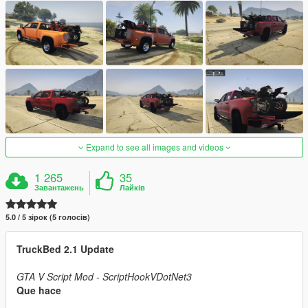
Expand to see all images and videos
1 265
35
Завантажень
Лайків
5.0 / 5 зірок (5 голосів)
TruckBed 2.1 Update
GTA V Script Mod - ScriptHookVDotNet3
Que hace