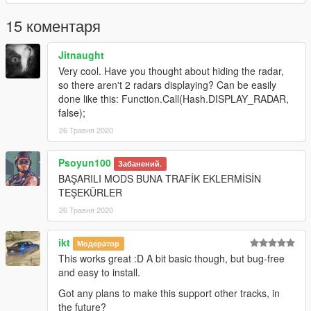
You can moving the minimap by modifying the
pos.txt
file
preset is 150,150,2
15 коментаря
represents: position in X, position in Y, Size of map
(you do not need to close the game after configured)
Jitnaught
Very cool. Have you thought about hiding the radar,
so there aren't 2 radars displaying? Can be easily
done like this: Function.Call(Hash.DISPLAY_RADAR,
false);
26 Травня 2020
Psoyun100
Забанений.
BAŞARILI MODS BUNA TRAFİK EKLERMİSİN
TEŞEKÜRLER
26 Травня 2020
ikt
Модератор
This works great :D A bit basic though, but bug-free
and easy to install.
Got any plans to make this support other tracks, in
the future?