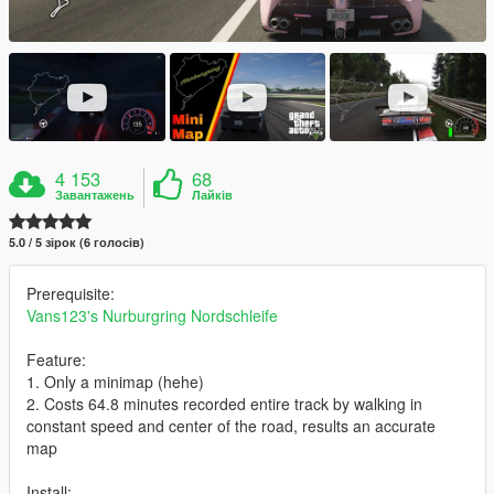
4 153
68
Завантажень
Лайків
5.0 / 5 зірок (6 голосів)
Prerequisite:
Vans123's Nurburgring Nordschleife
Feature:
1. Only a minimap (hehe)
2. Costs 64.8 minutes recorded entire track by walking in
constant speed and center of the road, results an accurate
map
Install: