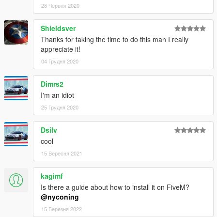
28 Червня 2020
Shieldsver
Thanks for taking the time to do this man I really
appreciate it!
04 Грудня 2020
Dimrs2
I'm an idiot
25 Грудня 2020
Dsilv
cool
15 Вересня 2021
kagimf
Is there a guide about how to install it on FiveM?
@nyconing
15 Березня 2022