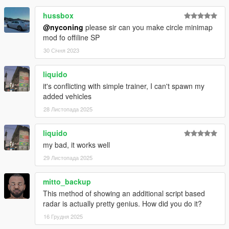
hussbox
@nyconing
please sir can you make circle minimap
mod fo offiline SP
30 Січня 2023
liquido
it's conflicting with simple trainer, I can't spawn my
added vehicles
28 Листопада 2025
liquido
my bad, it works well
29 Листопада 2025
mitto_backup
This method of showing an additional script based
radar is actually pretty genius. How did you do it?
16 Грудня 2025