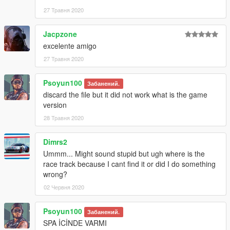
27 Травня 2020
Jacpzone
excelente amigo
27 Травня 2020
Psoyun100
Забанений.
discard the file but it did not work what is the game
version
28 Травня 2020
Dimrs2
Ummm... Might sound stupid but ugh where is the
race track because I cant find it or did I do something
wrong?
02 Червня 2020
Psoyun100
Забанений.
SPA İCİNDE VARMI