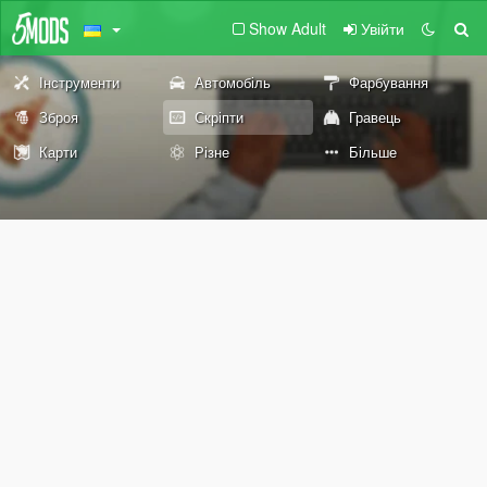
Show Adult
Увійти
Інструменти
Автомобіль
Фарбування
Зброя
Скріпти
Гравець
Карти
Різне
Більше