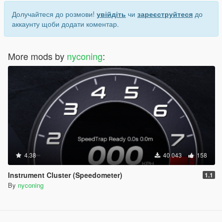
Долучайтеся до розмови!
увійдіть
чи
зареєструйтеся
до
аккаунту щоби додати коментар.
More mods by
nyconing
:
4.38
40 043
158
Instrument Cluster (Speedometer)
1.1
By
nyconing