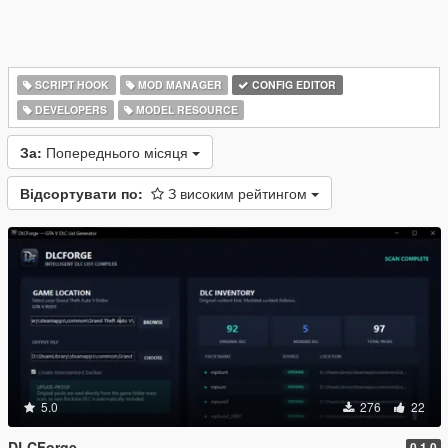
SCRIPT HOOK
MOD MANAGER
CONFIG EDITOR
DEVELOPERS
MODEL RESOURCE
За:
Попереднього місяця
Відсортувати по:
З високим рейтингом
5.0
276
22
DLCForge
0.1.0