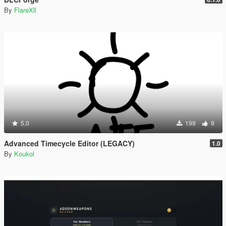
By
FlareXll
5.0
199
9
Advanced Timecycle Editor (LEGACY)
1.0
By
Koukol