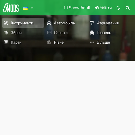
Show Adult
Увійти
Інструменти
Автомобіль
Фарбування
Зброя
Скріпти
Гравець
Карти
Різне
Більше