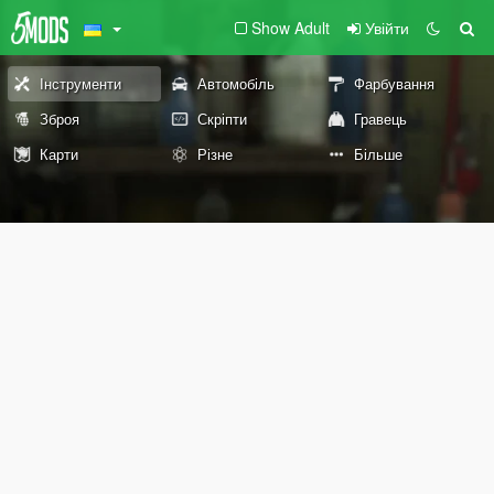
Show Adult
Увійти
Інструменти
Автомобіль
Фарбування
Зброя
Скріпти
Гравець
Карти
Різне
Більше